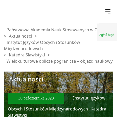
Państwowa Akademia Nauk Stosowanych w Chełmie
Zgłoś błąd
>
Aktualności
>
Instytut Języków Obcych i Stosunków
Międzynarodowych
>
Katedra Slawistyki
>
Wielokulturowe oblicze pogranicza – objazd naukowy
Aktualności
Instytut Języków
30 października 2023
Obcych i Stosunków Międzynarodowych
Katedra
Slawistyki