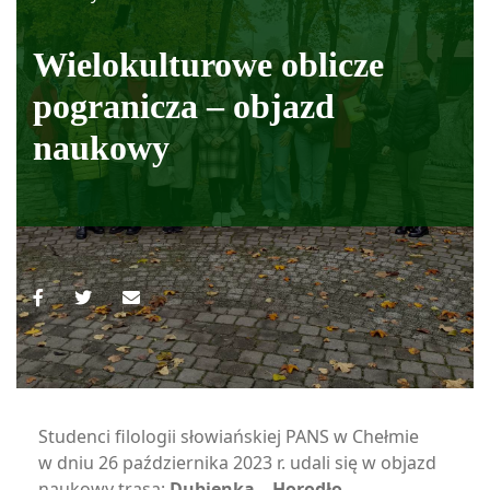
Wielokulturowe oblicze
pogranicza – objazd
naukowy
Studenci filologii słowiańskiej PANS w Chełmie
w dniu 26 października 2023 r. udali się w objazd
naukowy trasą:
Dubienka – Horodło –