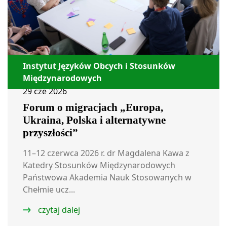
Instytut Języków Obcych i Stosunków
Międzynarodowych
29 cze 2026
Forum o migracjach „Europa,
Ukraina, Polska i alternatywne
przyszłości”
11–12 czerwca 2026 r. dr Magdalena Kawa z
Katedry Stosunków Międzynarodowych
Państwowa Akademia Nauk Stosowanych w
Chełmie ucz...
czytaj dalej