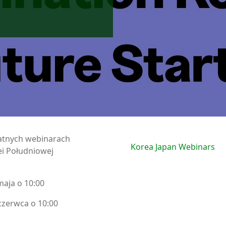
łatnych webinarach
Korea Japan Webinars
ei Południowej
maja o 10:00
czerwca o 10:00