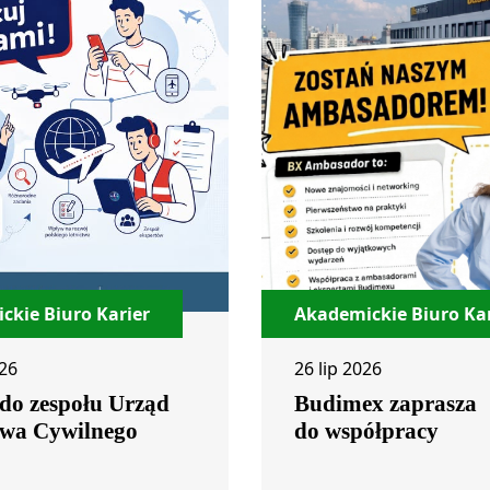
ckie Biuro Karier
Akademickie Biuro Kar
026
26 lip 2026
 do zespołu Urząd
Budimex zaprasza
twa Cywilnego
do współpracy