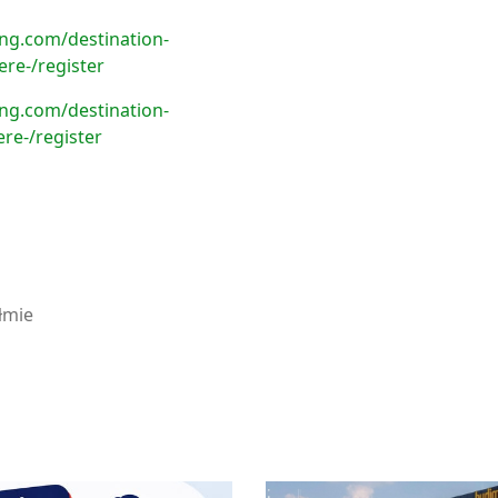
ing.com/destination-
ere-/register
ing.com/destination-
ere-/register
łmie