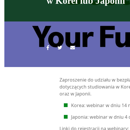
w Korei lub Japonii
Zaproszenie do udziału w bezp
dotyczących studiowania w Kor
oraz w Japonii.
Korea: webinar w dniu 14 
Japonia: webinar w dniu 4 
Linki do rejestracji na webinary: