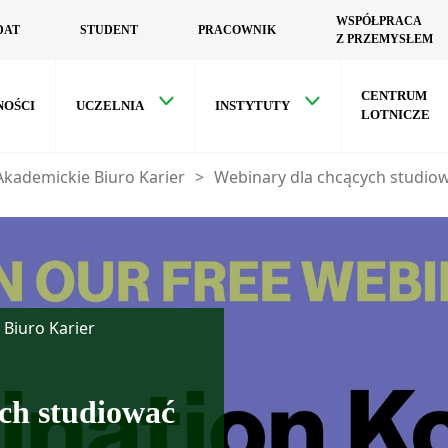
WSPÓŁPRACA
DAT
STUDENT
PRACOWNIK
Z PRZEMYSŁEM
CENTRUM
NOŚCI
UCZELNIA
INSTYTUTY
LOTNICZE
Akademickie Biuro Karier
>
Webinary dla chcących studiow
Biuro Karier
ch studiować