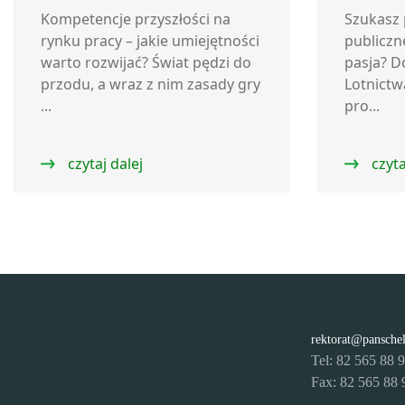
Kompetencje przyszłości na
Szukasz 
rynku pracy – jakie umiejętności
publiczn
warto rozwijać? Świat pędzi do
pasja? D
przodu, a wraz z nim zasady gry
Lotnict
...
pro...
czytaj dalej
czyta
rektorat@pansche
Tel: 82 565 88 
Fax: 82 565 88 