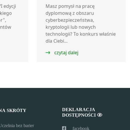
technologii? To konkurs
I edycji
Masz pomysł na pracę
kiego
właśnie dla Ciebie!
dyplomową z obszaru
r",
cyberbezpieczeństwa,
entów
kryptologii lub nowych
technologii? To konkurs właśnie
dla Ciebi...
czytaj dalej
DEKLARACJA
NA SKRÓTY
DOSTĘPNOŚCI
Uczelnia bez barier
facebook