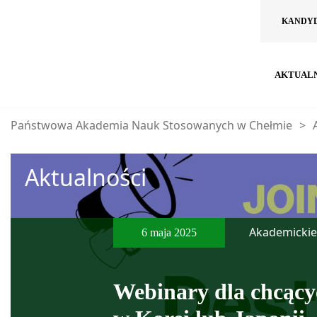
KANDY
AKTUAL
Państwowa Akademia Nauk Stosowanych w Chełmie
>
Aktualności
Akademickie 
6 maja 2025
Webinary dla chcący