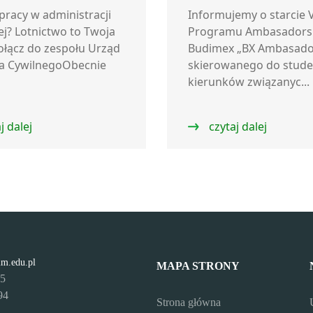
pracy w administracji
Informujemy o starcie V
ej? Lotnictwo to Twoja
Programu Ambasadors
ołącz do zespołu Urząd
Budimex „BX Ambasado
wa CywilnegoObecnie
skierowanego do stud
kierunków związanyc...
j dalej
czytaj dalej
lm.edu.pl
MAPA STRONY
95
94
Strona główna