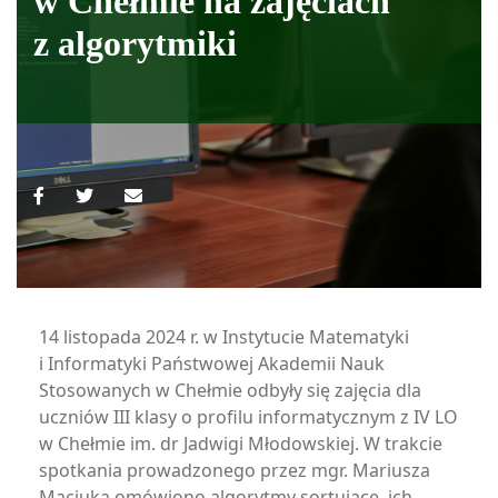
w Chełmie na zajęciach
z algorytmiki
14 listopada 2024 r. w Instytucie Matematyki
i Informatyki Państwowej Akademii Nauk
Stosowanych w Chełmie odbyły się zajęcia dla
uczniów III klasy o profilu informatycznym z IV LO
w Chełmie im. dr Jadwigi Młodowskiej. W trakcie
spotkania prowadzonego przez mgr. Mariusza
Maciuka omówiono algorytmy sortujące, ich