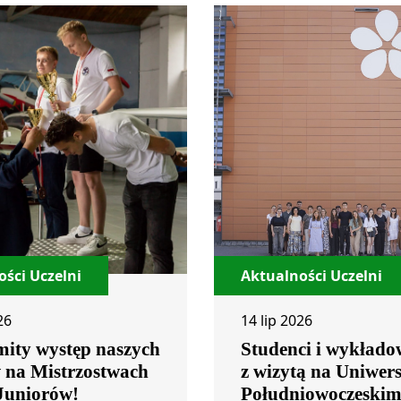
ści Uczelni
Aktualności Uczelni
26
14 lip 2026
ity występ naszych
Studenci i wykłado
w na Mistrzostwach
z wizytą na Uniwers
 Juniorów!
Południowoczeski