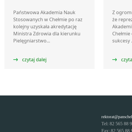
Państwowa Akademia Nauk
Z ogrom
Stosowanych w Chełmie po raz
że repre
kolejny uzyskała akredytację
Akademi
Ministra Zdrowia dla kierunku
Chełmie 
Pielęgniarstwo...
sukcesy .
czytaj dalej
czyta
rektorat@pansche
Tel: 82 565 88 
Fax: 82 565 88 