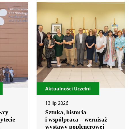
Aktualności Uczelni
13 lip 2026
wcy
Sztuka, historia
ytecie
i współpraca – wernisaż
m
wystawy poplenerowej