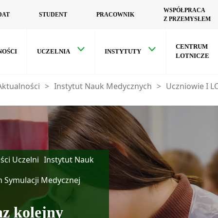
WSPÓŁPRACA
DAT
STUDENT
PRACOWNIK
Z PRZEMYSŁEM
CENTRUM
NOŚCI
UCZELNIA
INSTYTUTY
LOTNICZE
Aktualności
>
Instytut Nauk Medycznych
>
Uczniowie I L
ści Uczelni
Instytut Nauk
 Symulacji Medycznej
az kolejny