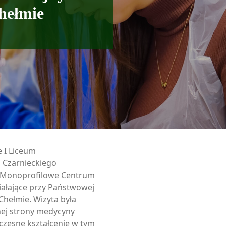
ełmie
 I Liceum
 Czarnieckiego
i Monoprofilowe Centrum
iałające przy Państwowej
hełmie. Wizyta była
nej strony medycyny
oczesne kształcenie w tym