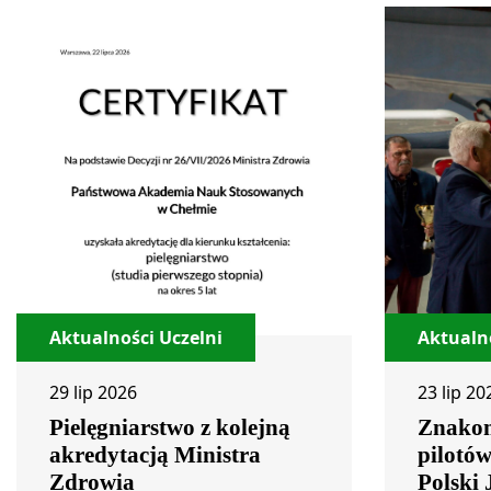
Aktualności Uczelni
Aktualno
29 lip 2026
23 lip 20
Pielęgniarstwo z kolejną
Znakom
akredytacją Ministra
pilotó
Zdrowia
Polski