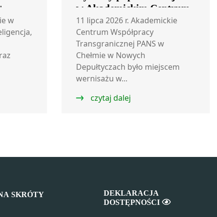
+
w Akademickim Centrum
Współpracy
ie w
11 lipca 2026 r. Akademickie
eligencja,
Transgranicznej
Centrum Współpracy
Transgranicznej PANS w
raz
Chełmie w Nowych
Depułtyczach było miejscem
wernisażu w...
czytaj dalej
DEKLARACJA
NA SKRÓTY
DOSTĘPNOŚCI