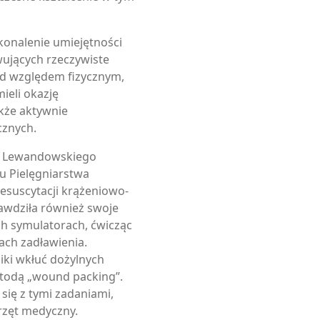
konalenie umiejętności
ujących rzeczywiste
d względem fizycznym,
ieli okazję
akże aktywnie
cznych.
ja Lewandowskiego
u Pielęgniarstwa
 resuscytacji krążeniowo-
awdziła również swoje
ch symulatorach, ćwicząc
ach zadławienia.
ki wkłuć dożylnych
odą „wound packing”.
się z tymi zadaniami,
rzęt medyczny.