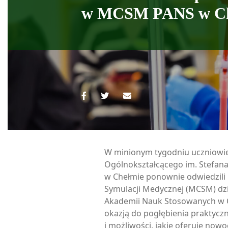
w MCSM PANS w Ch
W minionym tygodniu uczniowie
Ogólnokształcącego im. Stefana
w Chełmie ponownie odwiedzil
Symulacji Medycznej (MCSM) dz
Akademii Nauk Stosowanych w C
okazją do pogłębienia praktycz
i możliwości, jakie oferuje now