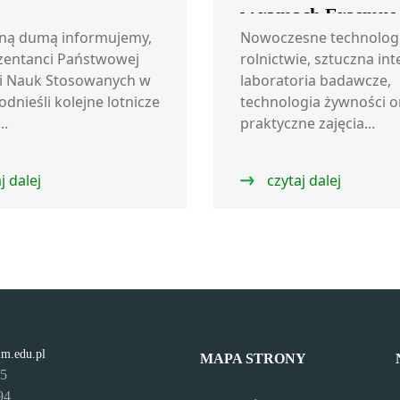
w ramach Erasmus
ną dumą informujemy,
Nowoczesne technolog
zentanci Państwowej
rolnictwie, sztuczna int
i Nauk Stosowanych w
laboratoria badawcze,
odnieśli kolejne lotnicze
technologia żywności o
..
praktyczne zajęcia...
j dalej
czytaj dalej
lm.edu.pl
MAPA STRONY
95
94