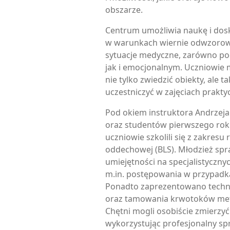
obszarze.
Centrum umożliwia naukę i dos
w warunkach wiernie odwzorow
sytuacje medyczne, zarówno po
jak i emocjonalnym. Uczniowie m
nie tylko zwiedzić obiekty, ale t
uczestniczyć w zajęciach prakty
Pod okiem instruktora Andrze
oraz studentów pierwszego rok
uczniowie szkolili się z zakresu
oddechowej (BLS). Młodzież spr
umiejętności na specjalistyczny
m.in. postępowania w przypadk
Ponadto zaprezentowano techni
oraz tamowania krwotoków met
Chętni mogli osobiście zmierzyć 
wykorzystując profesjonalny sp