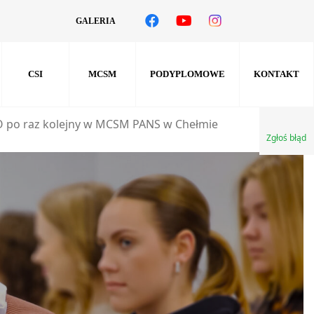
GALERIA
CSI
MCSM
PODYPLOMOWE
KONTAKT
O po raz kolejny w MCSM PANS w Chełmie
Zgłoś błąd