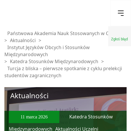
Państwowa Akademia Nauk Stosowanych w Chełmie
Zgłoś błąd
>
Aktualności
>
Instytut Języków Obcych i Stosunków
Międzynarodowych
>
Katedra Stosunków Międzynarodowych
>
Turcja z bliska – pierwsze spotkanie z cyklu prelekcji
studentów zagranicznych
Aktualności
Katedra Stosunków
11 marca 2026
Międzynarodowych
Aktualności Uczelni