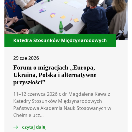
Katedra Stosunków Międzynarodowych
29 cze 2026
Forum o migracjach „Europa,
Ukraina, Polska i alternatywne
przyszłości”
11–12 czerwca 2026 r. dr Magdalena Kawa z
Katedry Stosunków Międzynarodowych
Państwowa Akademia Nauk Stosowanych w
Chełmie ucz...
czytaj dalej