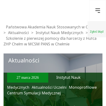
Państwowa Akademia Nauk Stosowanych w Chełmie
Zgłoś błąd
>
Aktualności
>
Instytut Nauk Medycznych
>
Szkolenie z pierwszej pomocy dla harcerzy z Hufca
ZHP Chełm w MCSM PANS w Chełmie
Aktualności
Instytut Nauk
27 marca 2026
Medycznych
Aktualności Uczelni
Monoprofilowe
Centrum Symulacji Medycznej