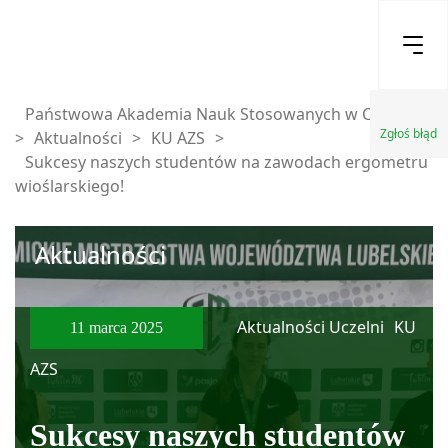
Państwowa Akademia Nauk Stosowanych w Chełmie
Zgłoś błąd
>
Aktualności
>
KU AZS
>
Sukcesy naszych studentów na zawodach ergometru
wioślarskiego!
Aktualności
Aktualności Uczelni
KU
11 marca 2025
AZS
Sukcesy naszych studentów