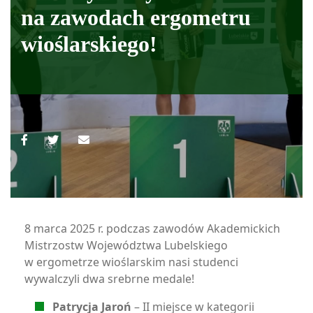
na zawodach ergometru
wioślarskiego!
8 marca 2025 r. podczas zawodów Akademickich
Mistrzostw Województwa Lubelskiego
w ergometrze wioślarskim nasi studenci
wywalczyli dwa srebrne medale!
Patrycja Jaroń
– II miejsce w kategorii