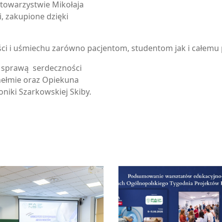
 towarzystwie Mikołaja
, zakupione dzięki
ci i uśmiechu zarówno pacjentom, studentom jak i całemu 
a sprawą serdeczności
Chełmie oraz Opiekuna
Moniki Szarkowskiej Skiby.