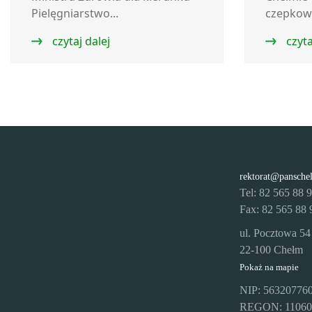
Pielęgniarstwo...
czepkowa
czytaj dalej
czyta
rektorat@pansche
Tel: 82 565 88 
Fax: 82 565 88 
ul. Pocztowa 54
22-100 Chełm
Pokaż na mapie
NIP: 56320776
REGON: 11060