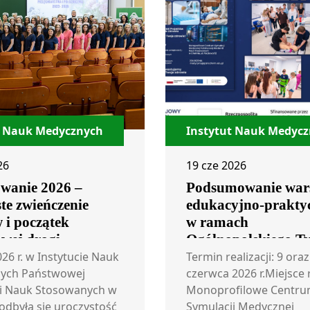
t Nauk Medycznych
Instytut Nauk Medyc
26
19 cze 2026
wanie 2026 –
Podsumowanie war
te zwieńczenie
edukacyjno-prakty
 i początek
w ramach
wej drogi
Ogólnopolskiego T
tów Pielęgniarstwa
Projektów KPO
026 r. w Instytucie Nauk
Termin realizacji: 9 oraz
nictwa
ych Państwowej
w Ochronie Zdrowi
czerwca 2026 r.Miejsce r
i Nauk Stosowanych w
Monoprofilowe Centr
odbyła się uroczystość
Symulacji Medycznej