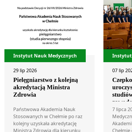
Instytut Nauk Medycznych
Instytu
29 lip 2026
07 lip 20
Pielęgniarstwo z kolejną
Czepko
akredytacją Ministra
uroczys
Zdrowia
studiów
zawodo
studen
Państwowa Akademia Nauk
7 lipca 2
Stosowanych w Chełmie po raz
i Położ
Medyczn
kolejny uzyskała akredytację
Akademi
Ministra Zdrowia dla kierunku
Chełmie 