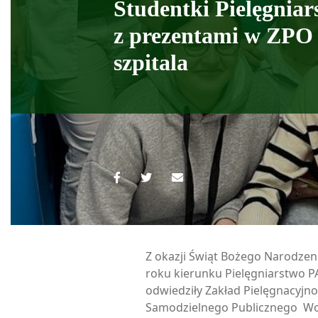
Studentki Pielęgniar
z prezentami w ZPO
szpitala
Z okazji Świąt Bożego Narodzen
roku kierunku Pielęgniarstwo 
odwiedziły Zakład Pielęgnacyjn
Samodzielnego Publicznego Wo