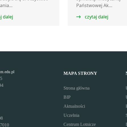
nia...
Państwowej Ak...
j dalej
czytaj dalej
lm.edu.pl
MAPA STRONY
95
94
Strona główna
BIP
Aktualności
Uczelnia
08
Centrum Lotnicze
7010