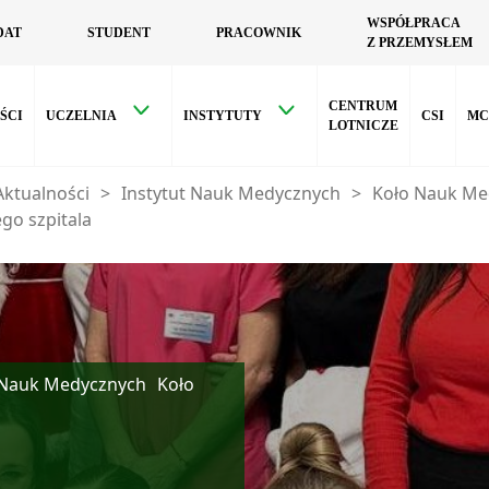
WSPÓŁPRACA
DAT
STUDENT
PRACOWNIK
Z PRZEMYSŁEM
CENTRUM
ŚCI
UCZELNIA
INSTYTUTY
CSI
MC
LOTNICZE
Aktualności
>
Instytut Nauk Medycznych
>
Koło Nauk Me
go szpitala
 Nauk Medycznych
Koło