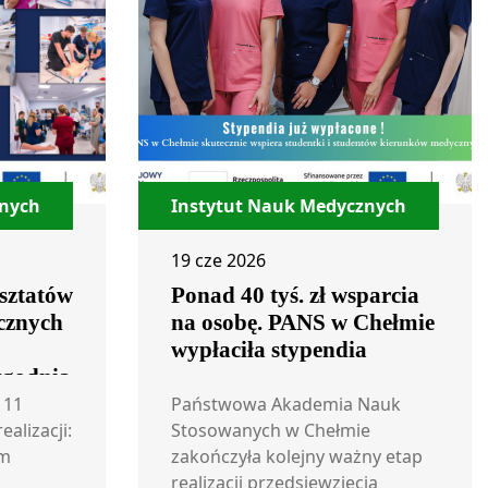
znych
Instytut Nauk Medycznych
19 cze 2026
sztatów
Ponad 40 tyś. zł wsparcia
cznych
na osobę. PANS w Chełmie
wypłaciła stypendia
ygodnia
 11
Państwowa Akademia Nauk
a
ealizacji:
Stosowanych w Chełmie
um
zakończyła kolejny ważny etap
realizacji przedsięwzięcia