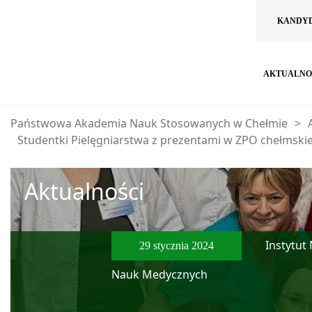
KANDY
AKTUALNO
Państwowa Akademia Nauk Stosowanych w Chełmie
>
Studentki Pielęgniarstwa z prezentami w ZPO chełmskie
Aktualności
Instytut
29 stycznia 2024
Nauk Medycznych