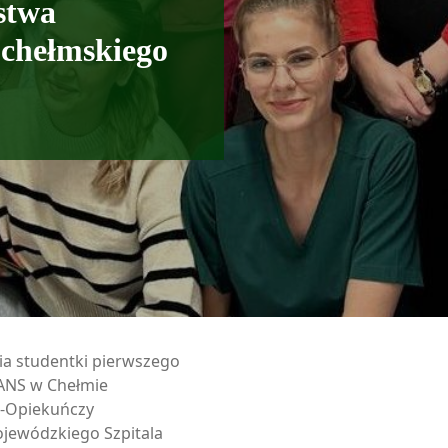
stwa
 chełmskiego
ia studentki pierwszego
PANS w Chełmie
o-Opiekuńczy
jewódzkiego Szpitala