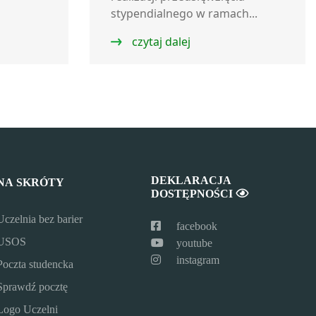
stypendialnego w ramach...
czytaj dalej
DEKLARACJA
NA SKRÓTY
DOSTĘPNOŚCI
Uczelnia bez barier
facebook
USOS
youtube
instagram
Poczta studencka
Sprawdź pocztę
Logo Uczelni