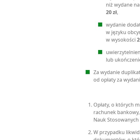
niż wydane na
20 zł
,
wydanie doda
w języku obcy
w wysokości
2
uwierzytelnie
lub ukończeni
Za wydanie duplikat
od opłaty za wydani
Opłaty, o których 
rachunek bankowy,
Nauk Stosowanych 
W przypadku likwid
dokumentów, o któr