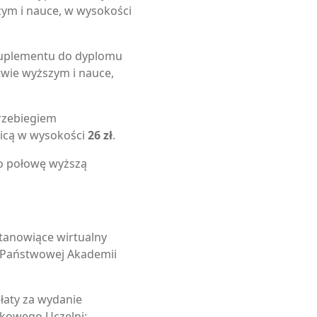
zym i nauce, w wysokości
suplementu do dyplomu
twie wyższym i nauce,
rzebiegiem
icą w wysokości
26 zł
.
ę o połowę wyższą
stanowiące wirtualny
 Państwowej Akademii
łaty za wydanie
nkowego Uczelni: