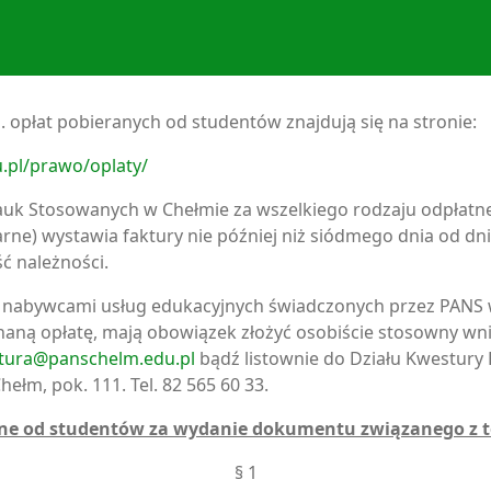
 opłat pobieranych od studentów znajdują się na stronie:
u.pl/prawo/oplaty/
k Stosowanych w Chełmie za wszelkiego rodzaju odpłatne
narne) wystawia faktury nie później niż siódmego dnia od dn
ść należności.
 nabywcami usług edukacyjnych świadczonych przez PANS w
naną opłatę, mają obowiązek złożyć osobiście stosowny wni
tura@panschelm.edu.pl
bądź listownie do Działu Kwestury
hełm, pok. 111. Tel. 82 565 60 33.
ane od studentów za wydanie dokumentu związanego z t
§ 1