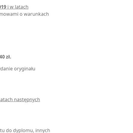
019
i w latach
umowami o warunkach
40 zł.
danie oryginału
latach następnych
tu do dyplomu, innych