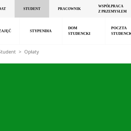
WSPÓŁPRACA
DAT
STUDENT
PRACOWNIK
Z PRZEMYSŁEM
DOM
POCZTA
ZAJĘĆ
STYPENDIA
STUDENCKI
STUDENC
Student
>
Opłaty