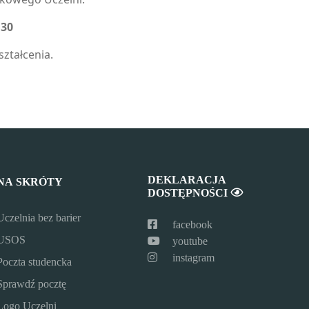
130
ształcenia.
DEKLARACJA
NA SKRÓTY
DOSTĘPNOŚCI
Uczelnia bez barier
facebook
USOS
youtube
instagram
Poczta studencka
Sprawdź pocztę
Logo Uczelni