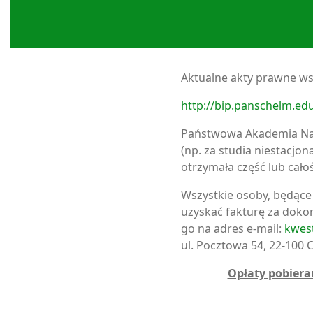
Aktualne akty prawne ws.
http://bip.panschelm.ed
Państwowa Akademia Nau
(np. za studia niestacjo
otrzymała część lub cało
Wszystkie osoby, będące
uzyskać fakturę za doko
go na adres e-mail:
kwes
ul. Pocztowa 54, 22-100 C
Opłaty pobier