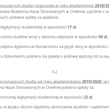
ynuujących studia rozpoczęte w roku akademickim
2018/2
wowa Akademia Nauk Stosowanych w Chełmie, zgodnie z 
iach, pobiera opłaty za wydanie:
 legitymacji studenckiej w wysokości
17 zł
,
czenia studiów wraz z dwoma odpisami w wysokości
60 zł,
odpisu dyplomu w tłumaczeniu na język obcy w wysokości
tu dokumentu pobiera się opłatę o połowę wyższą niż za wy
§ 2
oczynających studia od roku akademickiego
2019/2020
i w 
a Nauk Stosowanych w Chełmie pobiera opłaty za:
ronicznej legitymacji studenckiej w wysokości
22 zł
,
u w języku obcym dyplomu ukończenia studiów i suplemen