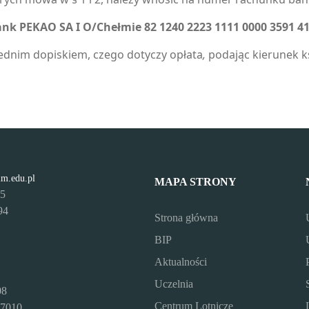
nk PEKAO SA I O/Chełmie 82 1240 2223 1111 0000 3591 4
dnim dopiskiem, czego dotyczy opłata
,
podając kierunek k
lm.edu.pl
MAPA STRONY
95
94
Strona główna
BIP
Aktualności
Uczelnia
08
Centrum Lotnicze
7010