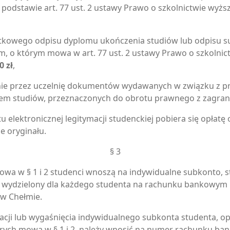
 podstawie art. 77 ust. 2 ustawy Prawo o szkolnictwie wyżs
tkowego odpisu dyplomu ukończenia studiów lub odpisu 
m, o którym mowa w art. 77 ust. 2 ustawy Prawo o szkolnic
0 zł
,
nie przez uczelnię dokumentów wydawanych w związku z p
em studiów, przeznaczonych do obrotu prawnego z zagran
u elektronicznej legitymacji studenckiej pobiera się opłat
e oryginału.
§ 3
mowa w § 1 i 2 studenci wnoszą na indywidualne subkonto, 
 wydzielony dla każdego studenta na rachunku bankowym
w Chełmie.
acji lub wygaśnięcia indywidualnego subkonta studenta, op
ych mowa w § 1 i 2, należy wnosić na numer rachunku ba