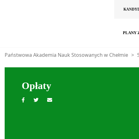
KANDY
PLANY 
Państwowa Akademia Nauk Stosowanych w Chełmie
>
Opłaty