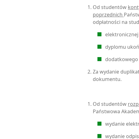
Od studentów
kont
poprzednich
Państ
odpłatności na stud
elektronicznej
dyplomu ukoń
dodatkowego 
Za wydanie duplika
dokumentu.
Od studentów
rozp
Państwowa Akademi
wydanie elekt
wydanie odpis