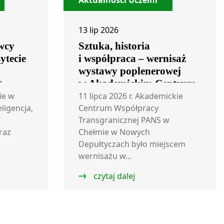
Aktualności Uczelni
13 lip 2026
wcy
Sztuka, historia
ytecie
i współpraca – wernisaż
m
wystawy poplenerowej
+
w Akademickim Centrum
Współpracy
ie w
11 lipca 2026 r. Akademickie
eligencja,
Transgranicznej
Centrum Współpracy
Transgranicznej PANS w
raz
Chełmie w Nowych
Depułtyczach było miejscem
wernisażu w...
czytaj dalej