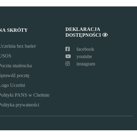
DEKLARACJA
NA SKRÓTY
DOSTĘPNOŚCI
Uczelnia bez barier
facebook
USOS
youtube
instagram
Poczta studencka
Sprawdź pocztę
Logo Uczelni
Polityki PANS w Chełmie
Polityka prywatności