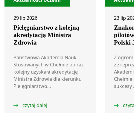
Aktualności Uczelni
Aktualno
29 lip 2026
23 lip 20
Pielęgniarstwo z kolejną
Znakom
akredytacją Ministra
pilotó
Zdrowia
Polski
Państwowa Akademia Nauk
Z ogrom
Stosowanych w Chełmie po raz
że repre
kolejny uzyskała akredytację
Akademi
Ministra Zdrowia dla kierunku
Chełmie 
Pielęgniarstwo...
sukcesy .
czytaj dalej
czyta