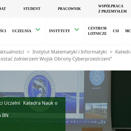
WSPÓŁPRACA
DAT
STUDENT
PRACOWNIK
Z PRZEMYSŁEM
CENTRUM
ŚCI
UCZELNIA
INSTYTUTY
CSI
MC
LOTNICZE
Aktualności
>
Instytut Matematyki i Informatyki
>
Katedr
 zostać żołnierzem Wojsk Obrony Cyberprzestrzeni”
i Uczelni
Katedra Nauk o
a BN