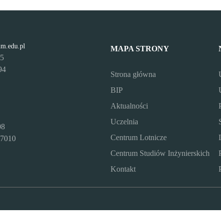
lm.edu.pl
MAPA STRONY
95
94
Strona główna
BIP
Aktualności
Uczelnia
08
Centrum Lotnicze
7010
Centrum Studiów Inżynierskich
Kontakt