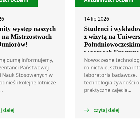
ści Uczelni
Aktualności Uczelni
26
14 lip 2026
ity występ naszych
Studenci i wykłado
w na Mistrzostwach
z wizytą na Uniwers
 Juniorów!
Południowoczeski
w ramach Erasmus
ną dumą informujemy,
Nowoczesne technolog
zentanci Państwowej
rolnictwie, sztuczna int
i Nauk Stosowanych w
laboratoria badawcze,
odnieśli kolejne lotnicze
technologia żywności o
..
praktyczne zajęcia...
j dalej
czytaj dalej