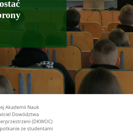
ostać
brony
wej Akademii Nauk
wiciel Dowództwa
erprzestrzeni (DKWOC)
spotkanie ze studentami