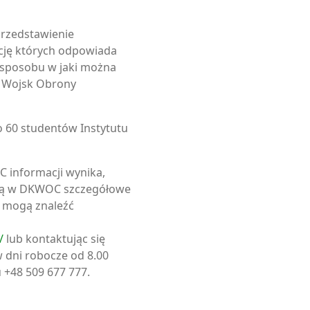
przedstawienie
cję których odpowiada
 sposobu w jaki można
 Wojsk Obrony
o 60 studentów Instytutu
 informacji wynika,
żbą w DKWOC szczegółowe
i mogą znaleźć
/
lub kontaktując się
w dni robocze od 8.00
 +48 509 677 777.