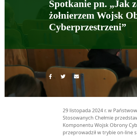
Spotkanie pn. „Jak z
żołnierzem Wojsk O
Cyberprzestrzeni”
29 listopada 2024 r. w Państwo
Stosowanych Chełmie przedsta
Komponentu Wojsk Obrony Cyb
przeprowadził w trybie on-line 