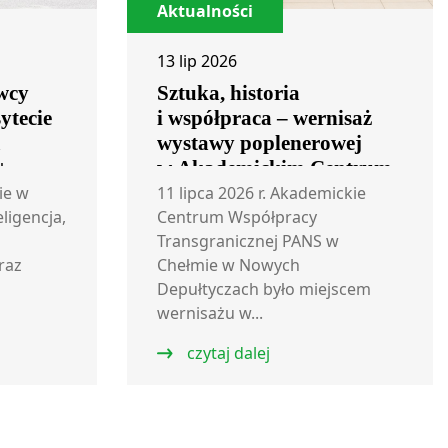
Aktualności
13 lip 2026
wcy
Sztuka, historia
ytecie
i współpraca – wernisaż
m
wystawy poplenerowej
+
w Akademickim Centrum
Współpracy
ie w
11 lipca 2026 r. Akademickie
eligencja,
Transgranicznej
Centrum Współpracy
Transgranicznej PANS w
raz
Chełmie w Nowych
Depułtyczach było miejscem
wernisażu w...
czytaj dalej