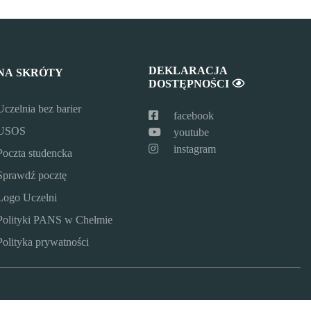
DEKLARACJA
NA SKRÓTY
DOSTĘPNOŚCI
Uczelnia bez barier
facebook
USOS
youtube
instagram
Poczta studencka
Sprawdź pocztę
Logo Uczelni
Polityki PANS w Chełmie
Polityka prywatności