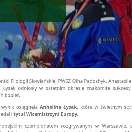
entki Filologii Słowiańskiej PWSZ Olha Padoshyk, Anastasii
na Łysak odniosły w ostatnim okresie znakomite sukcesy
h kobiet.
y wynik osiągnęła
Anhelina Łysak
, która w świetnym sty
edal i
tytuł Wicemistrzyni Europy.
ropejskim czempionatem rozgrywanym w Warszawie, o