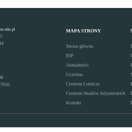
lm.edu.pl
MAPA STRONY
95
94
Strona główna
BIP
Aktualności
Uczelnia
08
Centrum Lotnicze
7010
Centrum Studiów Inżynierskich
Kontakt