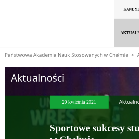
KANDY
AKTUAL
Państwowa Akademia Nauk Stosowanych w Chełmie
>
Aktualności
Aktualno
29 kwietnia 2021
Sportowe sukcesy s