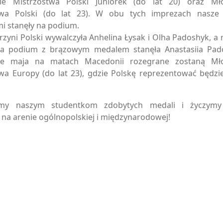
e Mistrzostwa Polski Juniorek (do lat 20) oraz Mł
twa Polski (do lat 23). W obu tych imprezach nasze 
i stanęły na podium.
trzyni Polski wywalczyła Anhelina Łysak i Olha Padoshyk, a 
na podium z brązowym medalem stanęła Anastasiia Pado
e maja na matach Macedonii rozegrane zostaną Mł
wa Europy (do lat 23), gdzie Polskę reprezentować będzi
emy naszym studentkom zdobytych medali i życzymy
na arenie ogólnopolskiej i międzynarodowej!