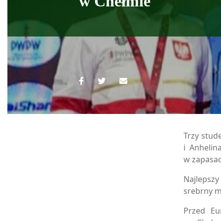
w Chełmie
Trzy stud
i Anheli
w zapasac
Najlepsz
srebrny m
Przed Eu