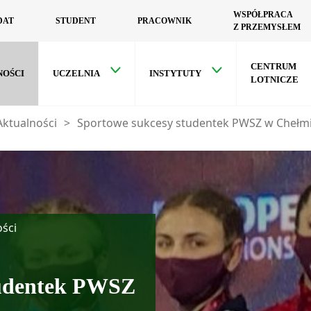
WSPÓŁPRACA
DAT
STUDENT
PRACOWNIK
Z PRZEMYSŁEM
CENTRUM
NOŚCI
UCZELNIA
INSTYTUTY
LOTNICZE
Aktualności
>
Sportowe sukcesy studentek PWSZ w Chełm
ści
tudentek PWSZ