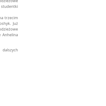
odzieżowe
studentki
na trzecim
shyk. Już
odzieżowe
e Anhelina
 dalszych