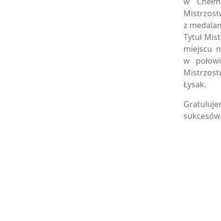
w Chełmi
Mistrzos
z medalam
Tytuł Mis
miejscu 
w połowi
Mistrzost
Łysak.
Gratuluj
sukcesów 