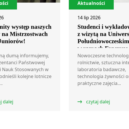
ości
Aktualności
26
14 lip 2026
ity występ naszych
Studenci i wykłado
w na Mistrzostwach
z wizytą na Uniwers
 Juniorów!
Południowoczeski
w ramach Erasmus
ną dumą informujemy,
Nowoczesne technolog
zentanci Państwowej
rolnictwie, sztuczna int
i Nauk Stosowanych w
laboratoria badawcze,
odnieśli kolejne lotnicze
technologia żywności o
..
praktyczne zajęcia...
j dalej
czytaj dalej