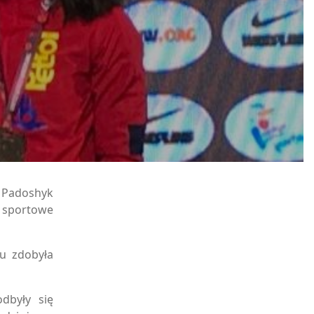
a Padoshyk
 sportowe
lu zdobyła
dbyły się