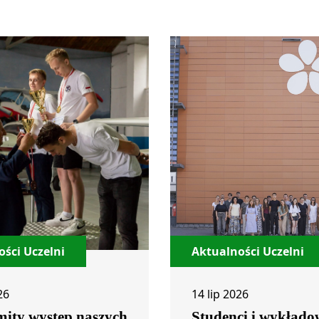
ści Uczelni
Aktualności Uczelni
26
14 lip 2026
ity występ naszych
Studenci i wykłado