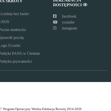
DEKLARACJA
NA SKRÓTY
DOSTĘPNOŚCI
Uczelnia bez barier
facebook
USOS
youtube
instagram
Poczta studencka
Sprawdź pocztę
Logo Uczelni
Polityki PANS w Chełmie
Polityka prywatności
” Program Operacyjny Wiedza Edukacja Rozwój 2014-2020