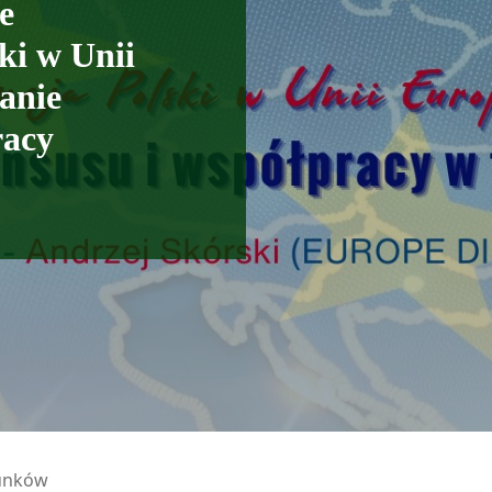
e
ki w Unii
anie
racy
sunków