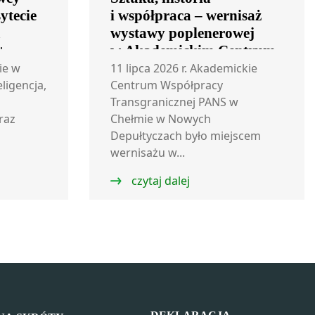
ytecie
i współpraca – wernisaż
m
wystawy poplenerowej
+
w Akademickim Centrum
Współpracy
ie w
11 lipca 2026 r. Akademickie
eligencja,
Transgranicznej
Centrum Współpracy
Transgranicznej PANS w
raz
Chełmie w Nowych
Depułtyczach było miejscem
wernisażu w...
czytaj dalej