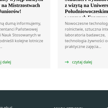
w na Mistrzostwach
z wizytą na Uniwers
 Juniorów!
Południowoczeski
w ramach Erasmus
ną dumą informujemy,
Nowoczesne technolog
zentanci Państwowej
rolnictwie, sztuczna int
i Nauk Stosowanych w
laboratoria badawcze,
odnieśli kolejne lotnicze
technologia żywności o
..
praktyczne zajęcia...
j dalej
czytaj dalej
lm.edu.pl