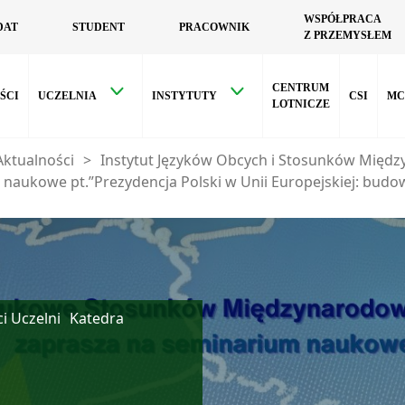
WSPÓŁPRACA
DAT
STUDENT
PRACOWNIK
Z PRZEMYSŁEM
CENTRUM
ŚCI
UCZELNIA
INSTYTUTY
CSI
MC
LOTNICZE
Aktualności
>
Instytut Języków Obcych i Stosunków Międ
naukowe pt.”Prezydencja Polski w Unii Europejskiej: budo
i Uczelni
Katedra