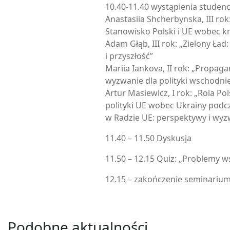
10.40-11.40 wystąpienia studenc
Anastasiia Shcherbynska, III rok
Stanowisko Polski i UE wobec k
Adam Głąb, III rok: „Zielony Ład
i przyszłość”
Mariia Iankova, II rok: „Propag
wyzwanie dla polityki wschodnie
Artur Masiewicz, I rok: „Rola Po
polityki UE wobec Ukrainy podcz
w Radzie UE: perspektywy i wyz
11.40 – 11.50 Dyskusja
11.50 – 12.15 Quiz: „Problemy 
12.15 – zakończenie seminariu
Podobne aktualności