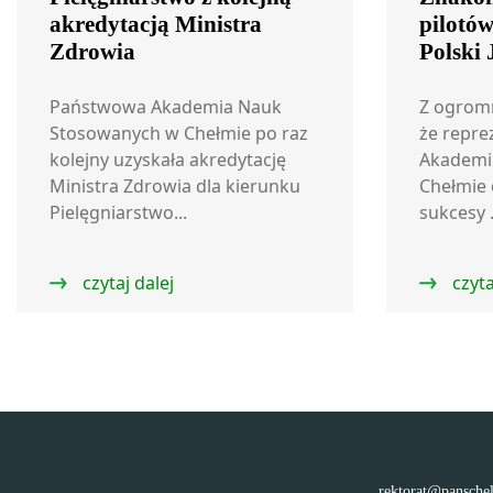
akredytacją Ministra
pilotó
Zdrowia
Polski
Państwowa Akademia Nauk
Z ogrom
Stosowanych w Chełmie po raz
że repre
kolejny uzyskała akredytację
Akademi
Ministra Zdrowia dla kierunku
Chełmie 
Pielęgniarstwo...
sukcesy .
czytaj dalej
czyta
rektorat@pansche