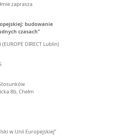
mie zaprasza
ropejskiej: budowanie
udnych czasach”
i (EUROPE DIRECT Lublin)
5
i Stosunków
icka 8b, Chełm
ski w Unii Europejskiej”