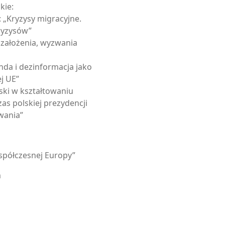
kie:
: „Kryzysy migracyjne.
ryzysów”
: założenia, wyzwania
anda i dezinformacja jako
j UE”
lski w kształtowaniu
as polskiej prezydencji
wania”
współczesnej Europy”
m