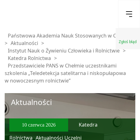
Państwowa Akademia Nauk Stosowanych w Chełmie
Zgłoś błąd
>
Aktualności
>
Instytut Nauk o Żywieniu Człowieka i Rolnictwie
>
Katedra Rolnictwa
>
Przedstawiciele PANS w Chełmie uczestnikami
szkolenia „Teledetekcja satelitarna i niskopułapowa
w nowoczesnym rolnictwie”
Aktualności
Katedra
10 czerwca 2026
Rolnictwa
Aktualności Uczelni