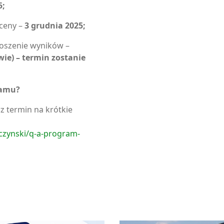
5;
oceny –
3 grudnia 2025;
łoszenie wyników –
ie) – termin zostanie
ramu?
rz termin na krótkie
czynski/q-a-program-