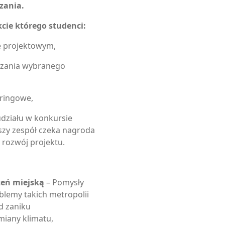
zania.
cie którego studenci:
e projektowym,
ązania wybranego
ringowe,
udziału w konkursie
pszy zespół czeka nagroda
y rozwój projektu.
zeń miejską
– Pomysły
lemy takich metropolii
d zaniku
miany klimatu,