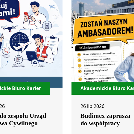
ckie Biuro Karier
Akademickie Biuro Kar
026
26 lip 2026
 do zespołu Urząd
Budimex zaprasza
twa Cywilnego
do współpracy