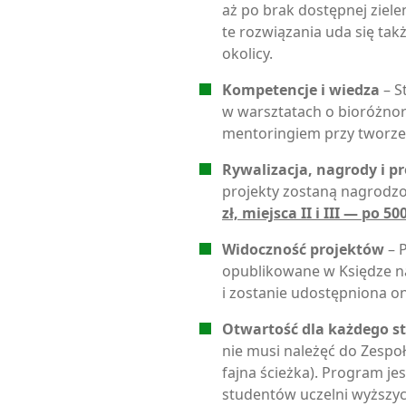
aż po brak dostępnej ziele
te rozwiązania uda się ta
okolicy.
Kompetencje i wiedza
– S
w warsztatach o bioróżnor
mentoringiem przy tworzen
Rywalizacja, nagrody i pr
projekty zostaną nagrodz
zł, miejsca II i III — po 500
Widoczność projektów
– P
opublikowane w Księdze na
i zostanie udostępniona on
Otwartość dla każdego s
nie musi należęć do Zespoł
fajna ścieżka). Program je
studentów uczelni wyższyc