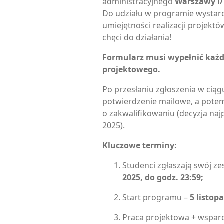
administracyjnego
Warszawy i
Do udziału w programie wystar
umiejętności realizacji projekt
chęci do działania!
Formularz musi wypełnić każd
projektowego.
Po przesłaniu zgłoszenia w ciąg
potwierdzenie mailowe, a pote
o zakwalifikowaniu (decyzja naj
2025).
Kluczowe terminy:
Studenci zgłaszają swój z
2025, do godz. 23:59;
Start programu –
5 listop
Praca projektowa + wspar