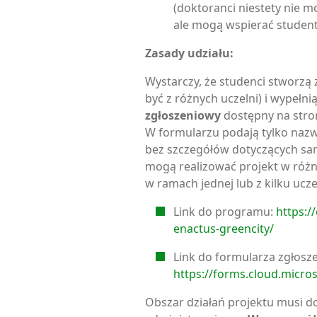
(doktoranci niestety nie m
ale mogą wspierać student
Zasady udziału:
Wystarczy, że studenci stworzą
być z różnych uczelni) i wypełni
zgłoszeniowy
dostępny na stro
W formularzu podają tylko naz
bez szczegółów dotyczących sa
mogą realizować projekt w różn
w ramach jednej lub z kilku uczel
Link do programu:
https:/
enactus-greencity/
Link do formularza zgłosz
https://forms.cloud.micro
Obszar działań projektu musi d