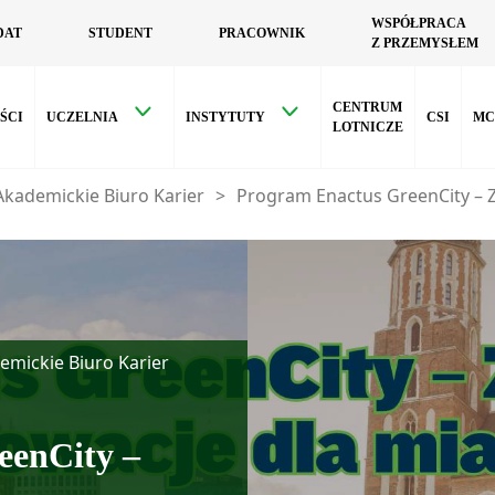
WSPÓŁPRACA
DAT
STUDENT
PRACOWNIK
Z PRZEMYSŁEM
CENTRUM
ŚCI
UCZELNIA
INSTYTUTY
CSI
MC
LOTNICZE
Akademickie Biuro Karier
>
Program Enactus GreenCity – 
emickie Biuro Karier
eenCity –