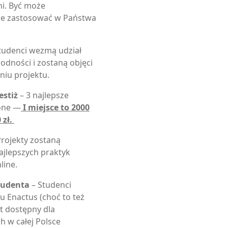
ni. Być może
kże zastosować w Państwa
tudenci wezmą udział
odności i zostaną objęci
iu projektu.
estiż
– 3 najlepsze
one —
I miejsce to 2000
 zł.
rojekty zostaną
jlepszych praktyk
line.
tudenta
– Studenci
u Enactus (choć to też
st dostępny dla
h w całej Polsce