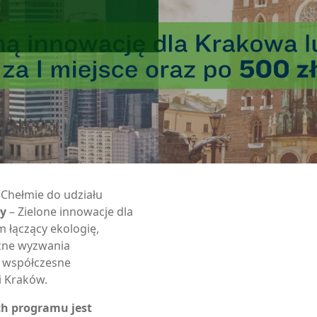
Chełmie do udziału
ty
– Zielone innowacje dla
 łączący ekologię,
czne wyzwania
ą współczesne
i Kraków.
h programu jest