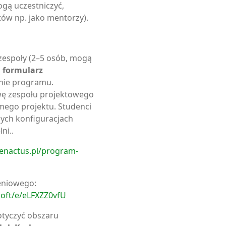
ogą uczestniczyć,
ów np. jako mentorzy).
 zespoły (2–5 osób, mogą
ą
formularz
nie programu.
wę zespołu projektowego
mego projektu. Studenci
ych konfiguracjach
ni..
/enactus.pl/program-
eniowego:
soft/e/eLFXZZ0vfU
otyczyć obszaru