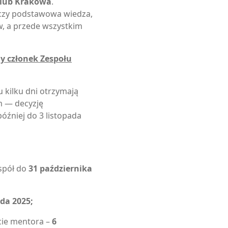
/lub Krakowa
.
czy podstawowa wiedza,
ów, a przede wszystkim
y członek Zespołu
u kilku dni otrzymają
m — decyzję
później do 3 listopada
espół do
31 października
ada 2025;
cie mentora –
6