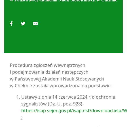
Procedura zgłoszeń wewnętrznych
i podejmowania działań następczych
w Państwowej Akademii Nauk Stosowanych
w Chełmie została wprowadzona na podstawie:
Ustawy z dnia 14 czerwca 2024 r. o ochronie
sygnalistów (Dz. U. poz. 928)
https://isap.sejm.gov.pl/isap.nsf/download.xs
;