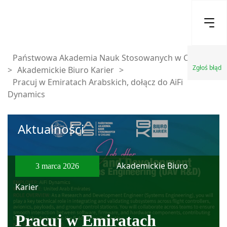
Państwowa Akademia Nauk Stosowanych w Chełmie
Zgłoś błąd
>
Akademickie Biuro Karier
>
Pracuj w Emiratach Arabskich, dołącz do AiFi
Dynamics
Aktualności
Akademickie Biuro
3 marca 2026
Karier
Pracuj w Emiratach