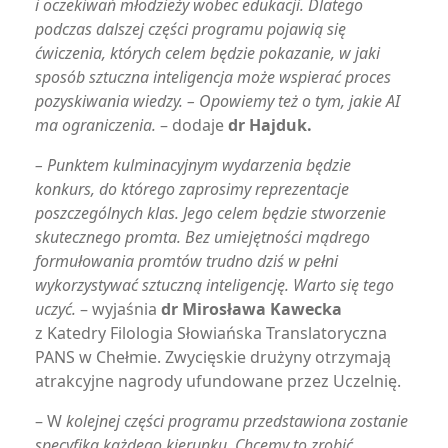
i oczekiwań młodzieży wobec edukacji. Dlatego
podczas dalszej części programu pojawią się
ćwiczenia, których celem będzie pokazanie, w jaki
sposób sztuczna inteligencja może wspierać proces
pozyskiwania wiedzy. – Opowiemy też o tym, jakie AI
ma ograniczenia.
– dodaje
dr Hajduk.
– Punktem kulminacyjnym wydarzenia będzie
konkurs, do którego zaprosimy reprezentacje
poszczególnych klas. Jego celem będzie stworzenie
skutecznego promta. Bez umiejętności mądrego
formułowania promtów trudno dziś w pełni
wykorzystywać sztuczną inteligencję. Warto się tego
uczyć.
– wyjaśnia
dr Mirosława Kawecka
z Katedry Filologia Słowiańska Translatoryczna
PANS w Chełmie. Zwycięskie drużyny otrzymają
atrakcyjne nagrody ufundowane przez Uczelnię.
– W
kolejnej części programu przedstawiona zostanie
specyfika każdego kierunku. Chcemy to zrobić