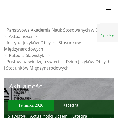
Państwowa Akademia Nauk Stosowanych w Chełmie
Zgłoś błąd
>
Aktualności
>
Instytut Języków Obcych i Stosunków
Międzynarodowych
>
Katedra Slawistyki
>
Postaw na wiedzę o świecie – Dzień Języków Obcych
i Stosunków Międzynarodowych
Aktualności
Katedra
19 marca 2026
Slawistyki
Aktualności Uczelni
Katedra