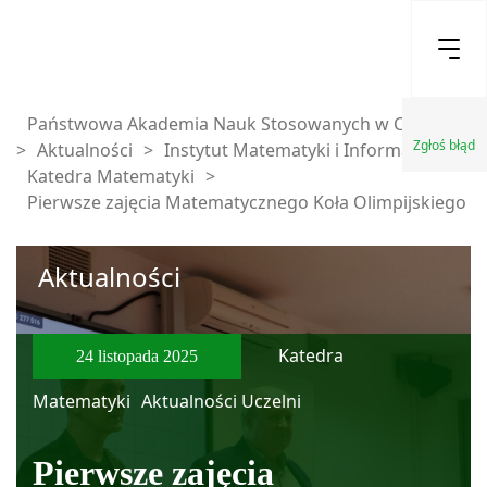
Państwowa Akademia Nauk Stosowanych w Chełmie
Zgłoś błąd
>
Aktualności
>
Instytut Matematyki i Informatyki
>
Katedra Matematyki
>
Pierwsze zajęcia Matematycznego Koła Olimpijskiego
Aktualności
Katedra
24 listopada 2025
Matematyki
Aktualności Uczelni
Pierwsze zajęcia