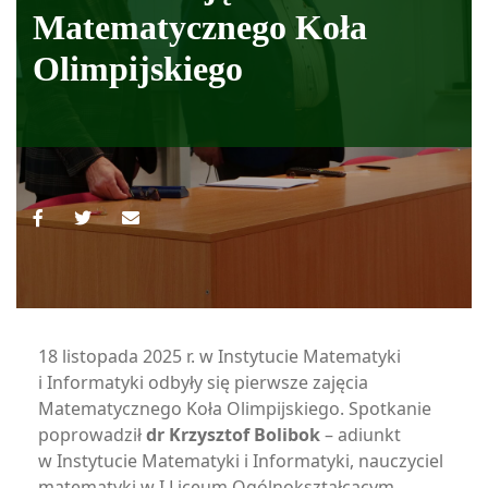
Matematycznego Koła
Olimpijskiego
18 listopada 2025 r. w Instytucie Matematyki
i Informatyki odbyły się pierwsze zajęcia
Matematycznego Koła Olimpijskiego. Spotkanie
poprowadził
dr Krzysztof Bolibok
– adiunkt
w Instytucie Matematyki i Informatyki, nauczyciel
matematyki w I Liceum Ogólnokształcącym