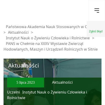
Państwowa Akademia Nauk Stosowanych w Chełmie
Zgłoś błąd
>
Aktualności
>
Instytut Nauk o Żywieniu Człowieka i Rolnictwie
>
PANS w Chełmie na XXXV Wystawie Zwierząt
Hodowlanych, Maszyn i Urządzeń Rolniczych w Sitnie
Aktualności
Aktualności
5 lipca 2023
Uczelni
Instytut Nauk o Żywieniu Człowieka i
Rolnictwie