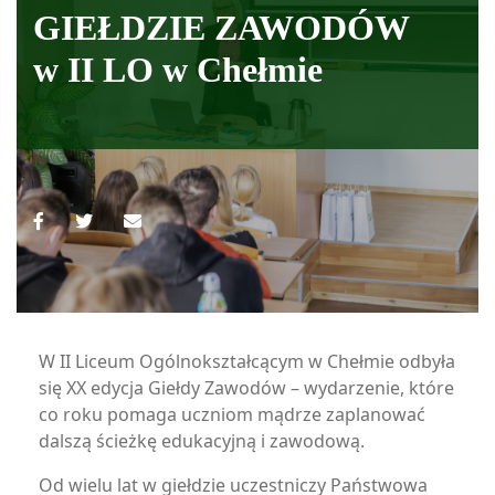
GIEŁDZIE ZAWODÓW
w II LO w Chełmie
W II Liceum Ogólnokształcącym w Chełmie odbyła
się XX edycja Giełdy Zawodów – wydarzenie, które
co roku pomaga uczniom mądrze zaplanować
dalszą ścieżkę edukacyjną i zawodową.
Od wielu lat w giełdzie uczestniczy Państwowa