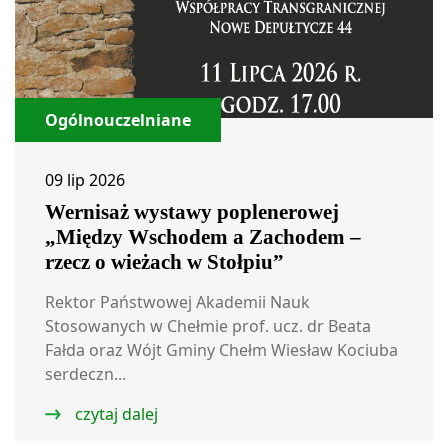
Ogólnouczelniane
09 lip 2026
Wernisaż wystawy poplenerowej
„Między Wschodem a Zachodem –
rzecz o wieżach w Stołpiu”
Rektor Państwowej Akademii Nauk
Stosowanych w Chełmie prof. ucz. dr Beata
Fałda oraz Wójt Gminy Chełm Wiesław Kociuba
serdeczn...
czytaj dalej