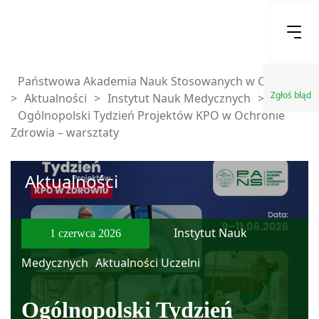
Państwowa Akademia Nauk Stosowanych w Chełmie
Zgłoś błąd
>
Aktualności
>
Instytut Nauk Medycznych
>
Ogólnopolski Tydzień Projektów KPO w Ochronie
Zdrowia – warsztaty
Aktualności
Instytut Nauk
1 czerwca 2026
Medycznych
Aktualności Uczelni
Ogólnopolski Tydzień