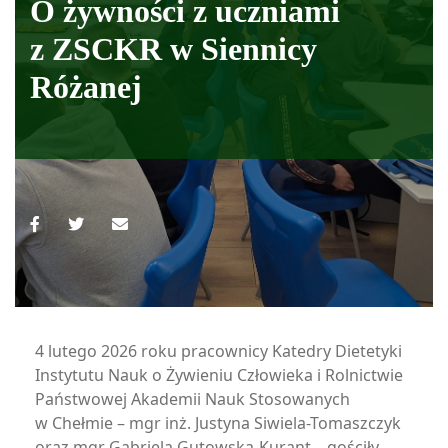
O żywności z uczniami
z ZSCKR w Siennicy
Różanej
4 lutego 2026 roku pracownicy Katedry Dietetyki
Instytutu Nauk o Żywieniu Człowieka i Rolnictwie
Państwowej Akademii Nauk Stosowanych
w Chełmie – mgr inż. Justyna Siwiela-Tomaszczyk
oraz mgr Gabriela Gutowska-Kurant – gościły