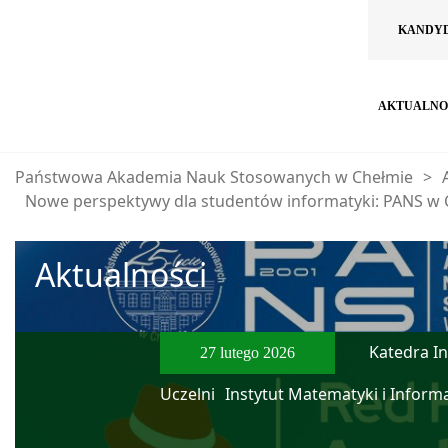
KANDY
AKTUALNO
Państwowa Akademia Nauk Stosowanych w Chełmie
>
Nowe perspektywy dla studentów informatyki: PANS w
Aktualności
Katedra I
27 lutego 2026
Uczelni
Instytut Matematyki i Inform