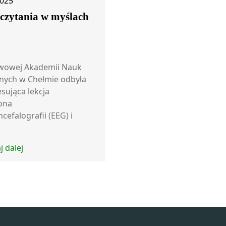
2025
 czytania w myślach
wowej Akademii Nauk
nych w Chełmie odbyła
esująca lekcja
ona
cefalografii (EEG) i
j dalej