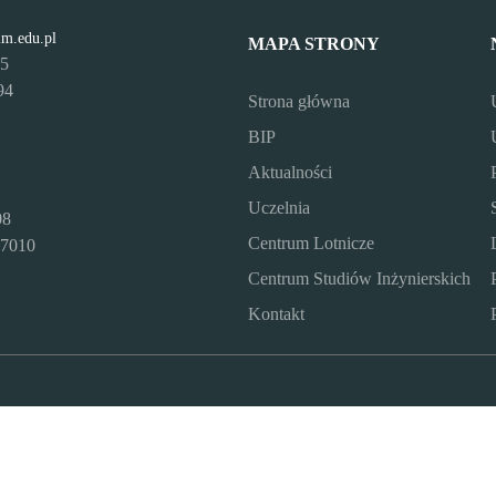
lm.edu.pl
MAPA STRONY
95
94
Strona główna
BIP
Aktualności
Uczelnia
08
Centrum Lotnicze
7010
Centrum Studiów Inżynierskich
Kontakt