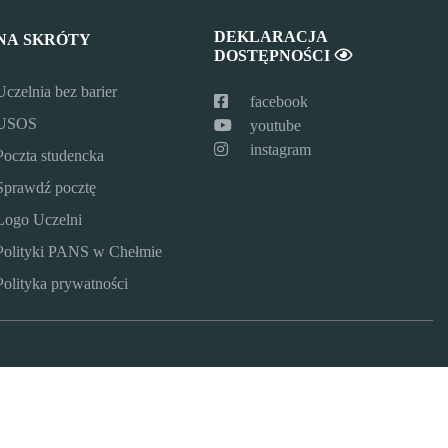
DEKLARACJA
NA SKRÓTY
DOSTĘPNOŚCI
Uczelnia bez barier
facebook
USOS
youtube
instagram
Poczta studencka
Sprawdź pocztę
Logo Uczelni
Polityki PANS w Chełmie
Polityka prywatności