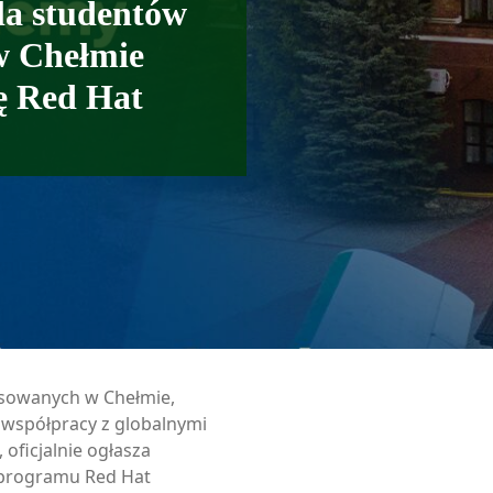
la studentów
w Chełmie
ę Red Hat
sowanych w Chełmie,
a współpracy z globalnymi
 oficjalnie ogłasza
 programu Red Hat