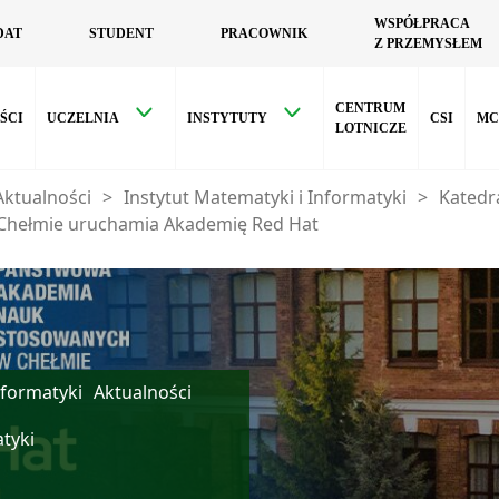
WSPÓŁPRACA
DAT
STUDENT
PRACOWNIK
Z PRZEMYSŁEM
CENTRUM
ŚCI
UCZELNIA
INSTYTUTY
CSI
MC
LOTNICZE
Aktualności
>
Instytut Matematyki i Informatyki
>
Katedr
 Chełmie uruchamia Akademię Red Hat
nformatyki
Aktualności
atyki