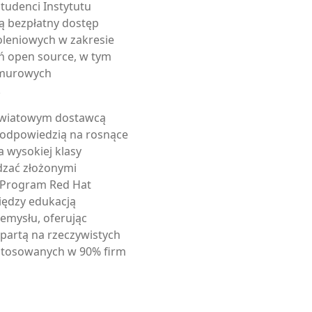
studenci Instytutu
ją bezpłatny dostęp
oleniowych w zakresie
ń open source, w tym
hmurowych
.
 światowym dostawcą
t odpowiedzią na rosnące
 wysokiej klasy
ądzać złożonymi
 Program Red Hat
iędzy edukacją
mysłu, oferując
partą na rzeczywistych
stosowanych w 90% firm