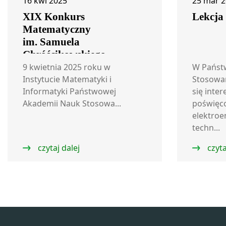
16 kwi 2025
25 mar 
XIX Konkurs
Lekcja
Matematyczny
im. Samuela
Chróścikowskiego
9 kwietnia 2025 roku w
W Państ
Instytucie Matematyki i
Stosowa
Informatyki Państwowej
się inter
Akademii Nauk Stosowa...
poświęc
elektroen
techn...
czytaj dalej
czyta