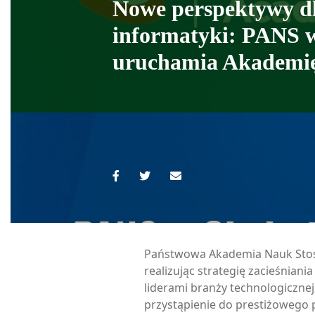
Nowe perspektywy d
informatyki: PANS 
uruchamia Akademi
Państwowa Akademia Nauk Sto
realizując strategię zacieśniani
liderami branży technologicznej,
przystąpienie do prestiżowego