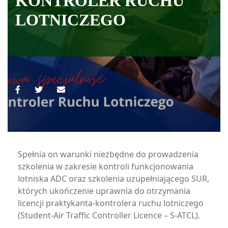
KONTROLER RUCHU
LOTNICZEGO
Spełnia on warunki niezbędne do prowadzenia
szkolenia w zakresie kontroli funkcjonowania
lotniska ADC oraz szkolenia uzupełniającego SUR,
których ukończenie uprawnia do otrzymania
licencji praktykanta-kontrolera ruchu lotniczego
(Student-Air Traffic Controller Licence – S-ATCL).