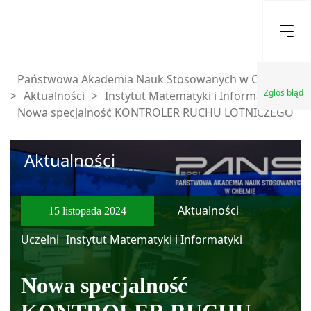
Państwowa Akademia Nauk Stosowanych w Chełmie
Zgłoś błąd
>
Aktualności
>
Instytut Matematyki i Informatyki
>
Nowa specjalność KONTROLER RUCHU LOTNICZEGO
Aktualności
Aktualności
15 listopada 2024
Uczelni
Instytut Matematyki i Informatyki
Nowa specjalność