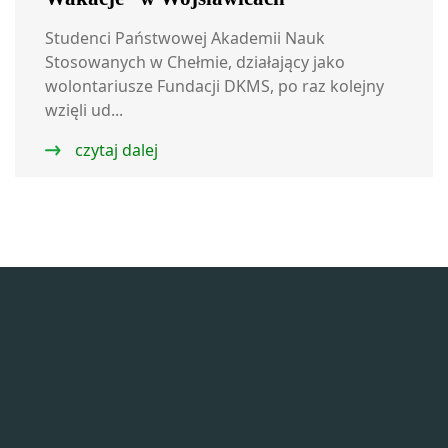
Studenci Państwowej Akademii Nauk
Stosowanych w Chełmie, działający jako
wolontariusze Fundacji DKMS, po raz kolejny
wzięli ud...
czytaj dalej