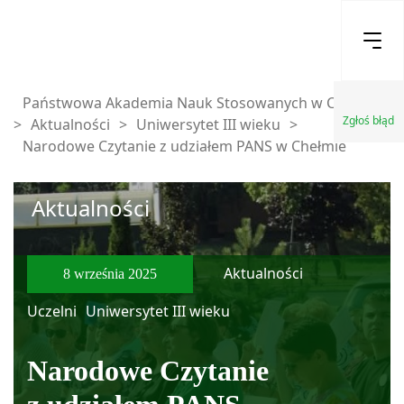
Państwowa Akademia Nauk Stosowanych w Chełmie
Zgłoś błąd
>
Aktualności
>
Uniwersytet III wieku
>
Narodowe Czytanie z udziałem PANS w Chełmie
Aktualności
Aktualności
8 września 2025
Uczelni
Uniwersytet III wieku
Narodowe Czytanie