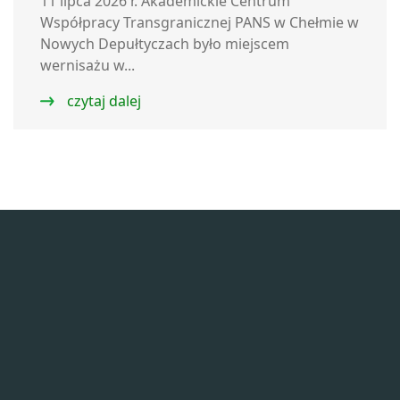
11 lipca 2026 r. Akademickie Centrum
Współpracy Transgranicznej PANS w Chełmie w
Nowych Depułtyczach było miejscem
wernisażu w...
czytaj dalej