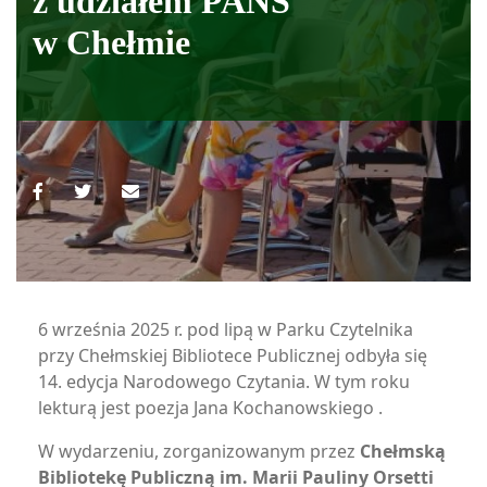
z udziałem PANS
w Chełmie
6 września 2025 r. pod lipą w Parku Czytelnika
przy Chełmskiej Bibliotece Publicznej odbyła się
14. edycja Narodowego Czytania. W tym roku
lekturą jest poezja Jana Kochanowskiego .
W wydarzeniu, zorganizowanym przez
Chełmską
Bibliotekę Publiczną im. Marii Pauliny Orsetti