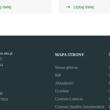
j dalej
czytaj dalej
lm.edu.pl
MAPA STRONY
95
94
Strona główna
BIP
Aktualności
Uczelnia
08
Centrum Lotnicze
7010
Centrum Studiów Inżynierskich