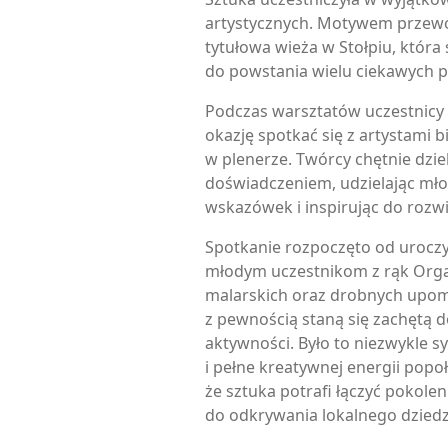
artystycznych. Motywem przewo
tytułowa wieża w Stołpiu, która s
do powstania wielu ciekawych p
Podczas warsztatów uczestnicy 
okazję spotkać się z artystami b
w plenerze. Twórcy chętnie dziel
doświadczeniem, udzielając mł
wskazówek i inspirując do rozwij
Spotkanie rozpoczęto od urocz
młodym uczestnikom z rąk Orga
malarskich oraz drobnych upom
z pewnością staną się zachętą d
aktywności. Było to niezwykle s
i pełne kreatywnej energii popo
że sztuka potrafi łączyć pokolen
do odkrywania lokalnego dziedz