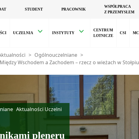
WSPÓŁPRACA
DAT
STUDENT
PRACOWNIK
Z PRZEMYSŁEM
CENTRUM
ŚCI
UCZELNIA
INSTYTUTY
CSI
MC
LOTNICZE
Aktualności
>
Ogólnouczelniane
>
 „Między Wschodem a Zachodem – rzecz o wieżach w Stołpiu
niane
Aktualności Uczelni
tnikami pleneru