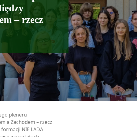
Między
m – rzecz
cego pleneru
em a Zachodem – rzecz
z formacji NIE LADA
wych warsztatach