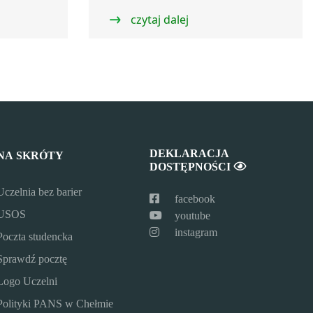
czytaj dalej
DEKLARACJA
NA SKRÓTY
DOSTĘPNOŚCI
Uczelnia bez barier
facebook
USOS
youtube
instagram
Poczta studencka
Sprawdź pocztę
Logo Uczelni
Polityki PANS w Chełmie