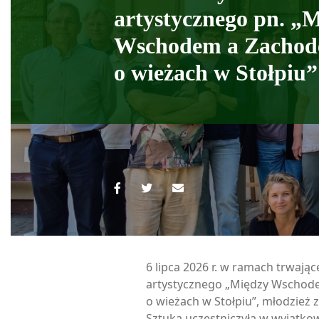
artystycznego pn. „
Wschodem a Zachode
o wieżach w Stołpiu”
6 lipca 2026 r. w ramach trwają
artystycznego „Między Wschod
o wieżach w Stołpiu”, młodzież 
Sztuka uczestniczyła w wyjątko