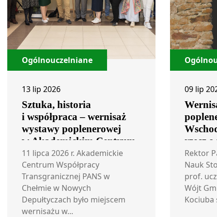
Ogólnouczelniane
Ogólnou
13 lip 2026
09 lip 20
Sztuka, historia
Wernis
i współpraca – wernisaż
poplen
wystawy poplenerowej
Wschod
w Akademickim Centrum
rzecz o
Współpracy
11 lipca 2026 r. Akademickie
Rektor 
Transgranicznej
Centrum Współpracy
Nauk St
Transgranicznej PANS w
prof. ucz
Chełmie w Nowych
Wójt Gm
Depułtyczach było miejscem
Kociuba 
wernisażu w...