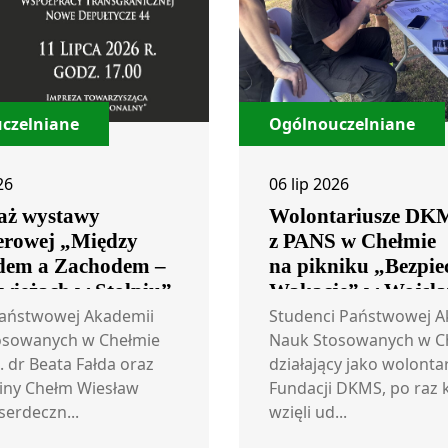
czelniane
Ogólnouczelniane
26
06 lip 2026
aż wystawy
Wolontariusze DK
erowej „Między
z PANS w Chełmie
em a Zachodem –
na pikniku „Bezpie
 wieżach w Stołpiu”
Wakacje” w Wojsła
Państwowej Akademii
Studenci Państwowej A
osowanych w Chełmie
Nauk Stosowanych w C
. dr Beata Fałda oraz
działający jako wolonta
iny Chełm Wiesław
Fundacji DKMS, po raz 
serdeczn...
wzięli ud...