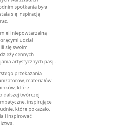
dnim spotkania była
tała się inspiracją
rac.
mieli niepowtarzalną
iorącymi udział
ili się swoim
odzieży cennych
ania artystycznych pasji.
ystego przekazania
nizatorów, materiałów
inków, które
o dalszej twórczej
ympatyczne, inspirujące
łudnie, które pokazało,
ia i inspirować
ictwa.