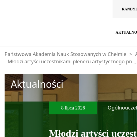
KANDY
AKTUALNO
Państwowa Akademia Nauk Stosowanych w Chełmie
>
Młodzi artyści uczestnikami pleneru artystycznego pn.
Aktualności
Ogólnouczel
8 lipca 2026
Młodzi artyści uczes