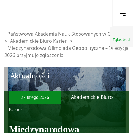
Państwowa Akademia Nauk Stosowanych w Chełmie
Zgłoś błąd
>
Akademickie Biuro Karier
>
Międzynarodowa Olimpiada Geopolityczna – IX edycja
2026 przyjmuje zgłoszenia
Aktualności
Akademickie Biuro
27 lutego 2026
Karier
Międzynarodowa