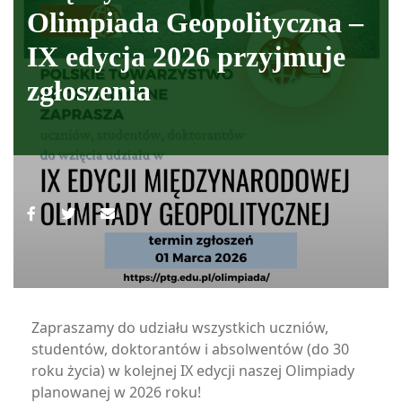
Olimpiada Geopolityczna –
IX edycja 2026 przyjmuje
zgłoszenia
Zapraszamy do udziału wszystkich uczniów,
studentów, doktorantów i absolwentów (do 30
roku życia) w kolejnej IX edycji naszej Olimpiady
planowanej w 2026 roku!