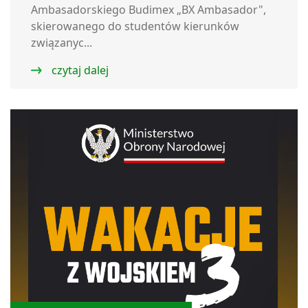
Ambasadorskiego Budimex „BX Ambasador",
skierowanego do studentów kierunków
związanyc...
czytaj dalej