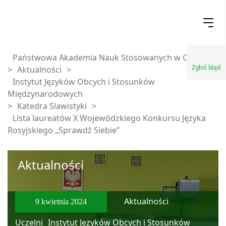
Państwowa Akademia Nauk Stosowanych w Chełmie
Zgłoś błąd
>
Aktualności
>
Instytut Języków Obcych i Stosunków
Międzynarodowych
>
Katedra Slawistyki
>
Lista laureatów X Wojewódzkiego Konkursu Języka
Rosyjskiego „Sprawdź Siebie”
Aktualności
Aktualności
9 kwietnia 2024
Uczelni
Instytut Języków Obcych i Stosunków