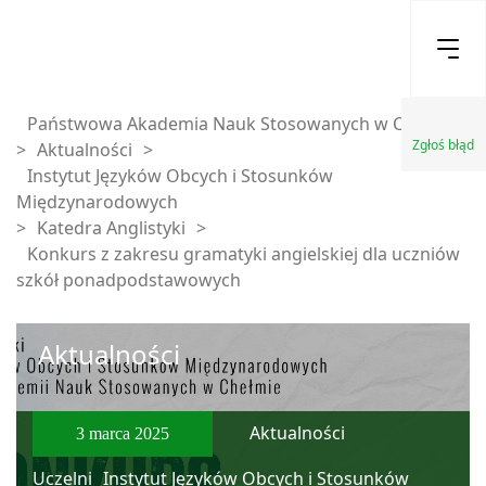
Państwowa Akademia Nauk Stosowanych w Chełmie
Zgłoś błąd
>
Aktualności
>
Instytut Języków Obcych i Stosunków
Międzynarodowych
>
Katedra Anglistyki
>
Konkurs z zakresu gramatyki angielskiej dla uczniów
szkół ponadpodstawowych
Aktualności
Aktualności
3 marca 2025
Uczelni
Instytut Języków Obcych i Stosunków