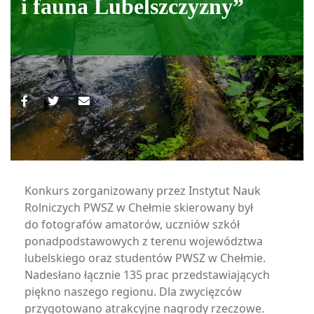
i fauna Lubelszczyzny”
Konkurs zorganizowany przez Instytut Nauk
Rolniczych PWSZ w Chełmie skierowany był
do fotografów amatorów, uczniów szkół
ponadpodstawowych z terenu województwa
lubelskiego oraz studentów PWSZ w Chełmie.
Nadesłano łącznie 135 prac przedstawiających
piękno naszego regionu. Dla zwycięzców
przygotowano atrakcyjne nagrody rzeczowe.