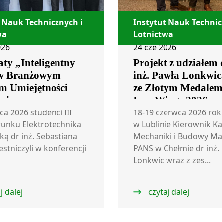
 Nauk Technicznych i
Instytut Nauk Technic
wa
Lotnictwa
026
24 cze 2026
ty „Inteligentny
Projekt z udziałem 
w Branżowym
inż. Pawła Lonkwic
m Umiejętności
ze Złotym Medale
mie
InnoWings 2026
ca 2026 studenci III
18-19 czerwca 2026 rok
runku Elektrotechnika
w Lublinie Kierownik K
ką dr inż. Sebastiana
Mechaniki i Budowy Ma
estniczyli w konferencji
PANS w Chełmie dr inż.
Lonkwic wraz z zes...
j dalej
czytaj dalej