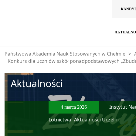
KANDY
AKTUALNO
Państwowa Akademia Nauk Stosowanych w Chełmie
>
Konkurs dla uczniów szkół ponadpodstawowych „Zbudu
Aktualności
Instytut Na
4 marca 2026
Lotnictwa
Aktualności Uczelni