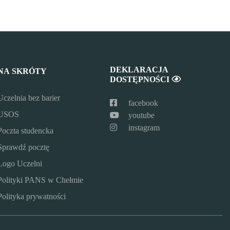
DEKLARACJA
NA SKRÓTY
DOSTĘPNOŚCI
Uczelnia bez barier
facebook
USOS
youtube
instagram
Poczta studencka
Sprawdź pocztę
Logo Uczelni
Polityki PANS w Chełmie
Polityka prywatności