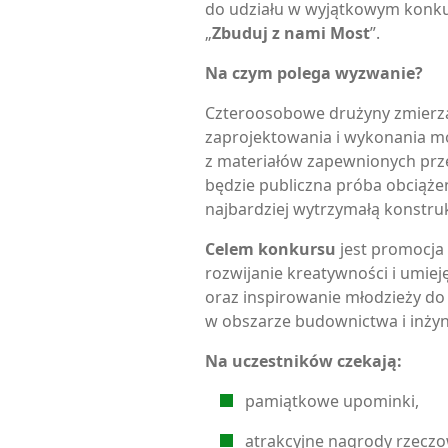
do udziału w wyjątkowym konku
„
Zbuduj z nami Most
”.
Na czym polega wyzwanie?
Czteroosobowe drużyny zmierzą
zaprojektowania i wykonania 
z materiałów zapewnionych prz
będzie publiczna próba obciąże
najbardziej wytrzymałą konstruk
Celem konkursu
jest promocja 
rozwijanie kreatywności i umiej
oraz inspirowanie młodzieży do
w obszarze budownictwa i inżyni
Na uczestników czekają:
pamiątkowe upominki,
atrakcyjne nagrody rzeczo