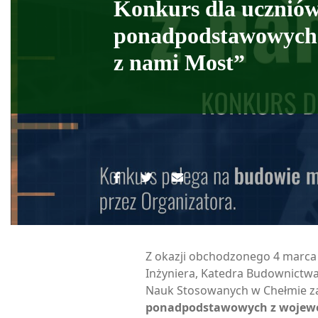
Konkurs dla uczniów
ponadpodstawowych
z nami Most”
Z okazji obchodzonego 4 marca
Inżyniera, Katedra Budownictw
Nauk Stosowanych w Chełmie z
ponadpodstawowych z wojewó