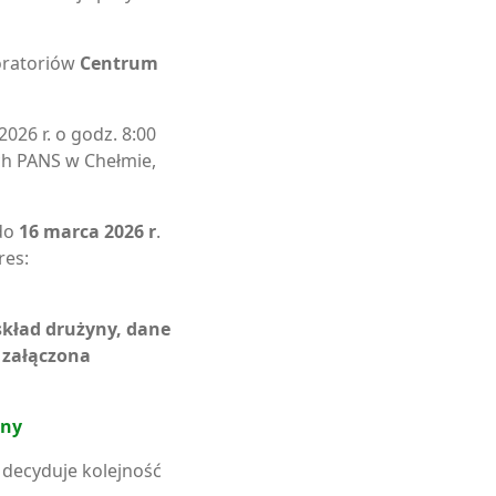
oratoriów
Centrum
026 r. o godz. 8:00
ch PANS w Chełmie,
 do
16 marca 2026 r
.
res:
skład drużyny, dane
 załączona
yny
– decyduje kolejność