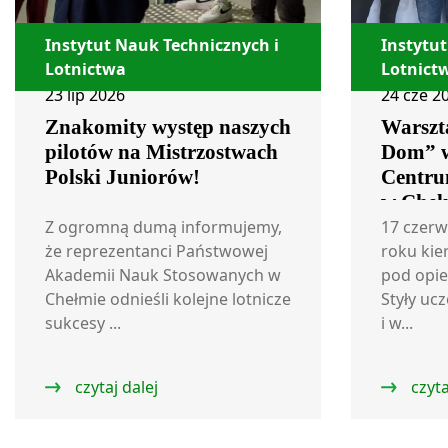
Instytut Nauk Technicznych i
Instytut
Lotnictwa
Lotnict
23 lip 2026
24 cze 2
Znakomity występ naszych
Warszta
pilotów na Mistrzostwach
Dom” 
Polski Juniorów!
Centru
w Cheł
Z ogromną dumą informujemy,
17 czerw
że reprezentanci Państwowej
roku kie
Akademii Nauk Stosowanych w
pod opie
Chełmie odnieśli kolejne lotnicze
Styły ucz
sukcesy ...
i w...
czytaj dalej
czyta