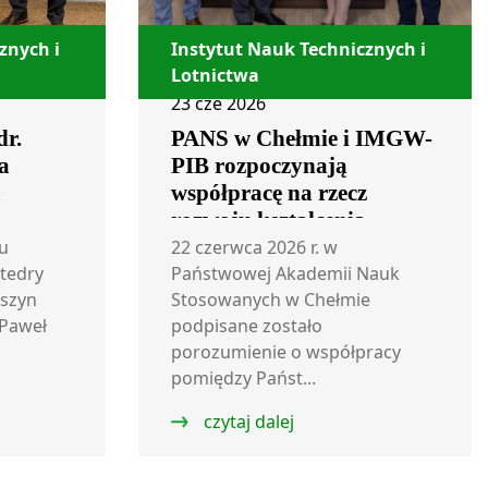
znych i
Instytut Nauk Technicznych i
Lotnictwa
23 cze 2026
dr.
PANS w Chełmie i IMGW-
a
PIB rozpoczynają
m
współpracę na rzecz
rozwoju kształcenia
i badań w obszarze
u
22 czerwca 2026 r. w
atedry
meteorologii lotniczej
Państwowej Akademii Nauk
szyn
Stosowanych w Chełmie
 Paweł
podpisane zostało
porozumienie o współpracy
pomiędzy Państ...
czytaj dalej