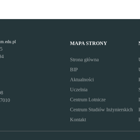
lm.edu.pl
MAPA STRONY
95
94
Strona główna
BIP
Aktualności
Uczelnia
08
Centrum Lotnicze
7010
Centrum Studiów Inżynierskich
Kontakt