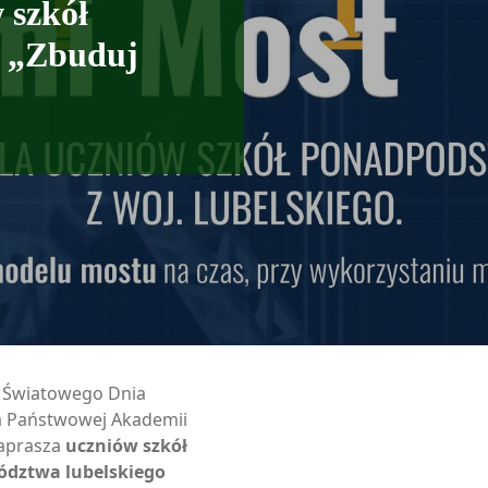
 szkół
 „Zbuduj
 Światowego Dnia
a Państwowej Akademii
aprasza
uczniów szkół
dztwa lubelskiego