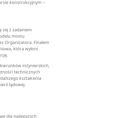
rsie konstrukcyjnym –
 się z zadaniem
modelu mostu
ez Organizatora. Finałem
niowa, która wyłoni
cję.
kierunków inżynierskich,
ętności technicznych
 dalszego kształcenia
erii lądowej.
we dla najlepszych