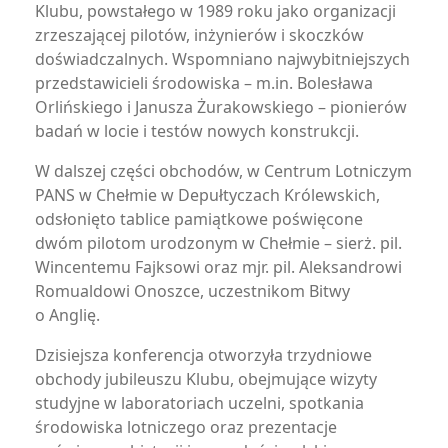
Klubu, powstałego w 1989 roku jako organizacji
zrzeszającej pilotów, inżynierów i skoczków
doświadczalnych. Wspomniano najwybitniejszych
przedstawicieli środowiska – m.in. Bolesława
Orlińskiego i Janusza Żurakowskiego – pionierów
badań w locie i testów nowych konstrukcji.
W dalszej części obchodów, w Centrum Lotniczym
PANS w Chełmie w Depułtyczach Królewskich,
odsłonięto tablice pamiątkowe poświęcone
dwóm pilotom urodzonym w Chełmie – sierż. pil.
Wincentemu Fajksowi oraz mjr. pil. Aleksandrowi
Romualdowi Onoszce, uczestnikom Bitwy
o Anglię.
Dzisiejsza konferencja otworzyła trzydniowe
obchody jubileuszu Klubu, obejmujące wizyty
studyjne w laboratoriach uczelni, spotkania
środowiska lotniczego oraz prezentacje