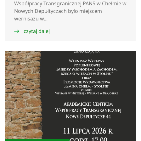
Współpracy Transgranicznej PANS w Chełmie w
Nowych Depułtyczach było miejscem
wernisażu w...
czytaj dalej