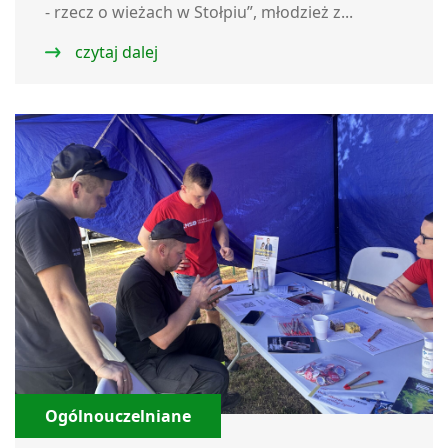
- rzecz o wieżach w Stołpiu”, młodzież z...
czytaj dalej
Ogólnouczelniane