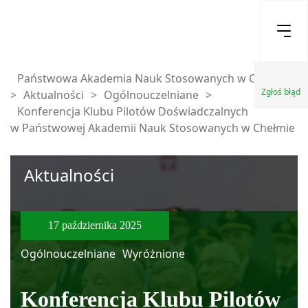
Państwowa Akademia Nauk Stosowanych w Chełmie
Zgłoś błąd
>
Aktualności
>
Ogólnouczelniane
>
Konferencja Klubu Pilotów Doświadczalnych
w Państwowej Akademii Nauk Stosowanych w Chełmie
Aktualności
17 października 2025
Ogólnouczelniane
Wyróżnione
Konferencja Klubu Pilotów