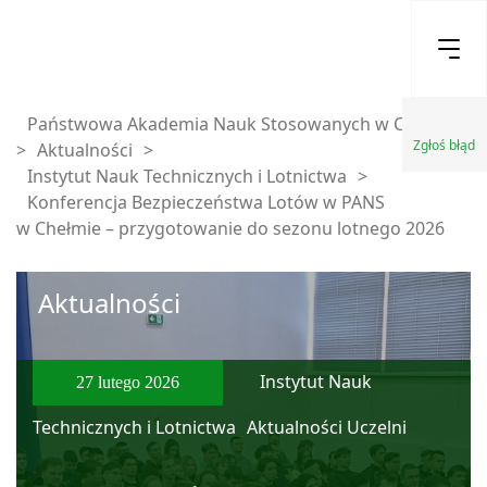
Państwowa Akademia Nauk Stosowanych w Chełmie
Zgłoś błąd
>
Aktualności
>
Instytut Nauk Technicznych i Lotnictwa
>
Konferencja Bezpieczeństwa Lotów w PANS
w Chełmie – przygotowanie do sezonu lotnego 2026
Aktualności
Instytut Nauk
27 lutego 2026
Technicznych i Lotnictwa
Aktualności Uczelni