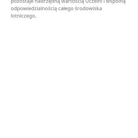
pozostaje nadrzędną wartością Uczelni i wspólną
odpowiedzialnością całego środowiska
lotniczego.