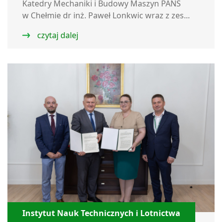
Katedry Mechaniki i Budowy Maszyn PANS
w Chełmie dr inż. Paweł Lonkwic wraz z zes...
czytaj dalej
Instytut Nauk Technicznych i Lotnictwa