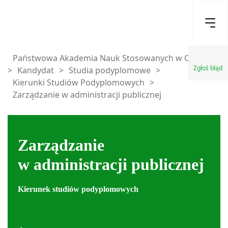
Państwowa Akademia Nauk Stosowanych w Chełmie
Zgłoś błąd
>
Kandydat
>
Studia podyplomowe
>
Kierunki Studiów Podyplomowych
>
Zarządzanie w administracji publicznej
Zarządzanie
w administracji publicznej
Kierunek studiów podyplomowych