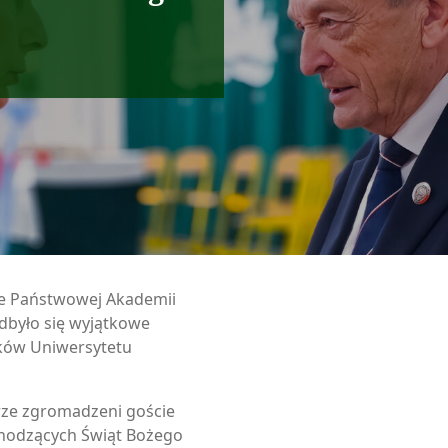
ie Państwowej Akademii
było się wyjątkowe
ków Uniwersytetu
rze zgromadzeni goście
chodzących Świąt Bożego