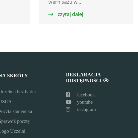
wernisażu w...
czytaj dalej
DEKLARACJA
NA SKRÓTY
DOSTĘPNOŚCI
Uczelnia bez barier
facebook
USOS
youtube
instagram
Poczta studencka
Sprawdź pocztę
Logo Uczelni