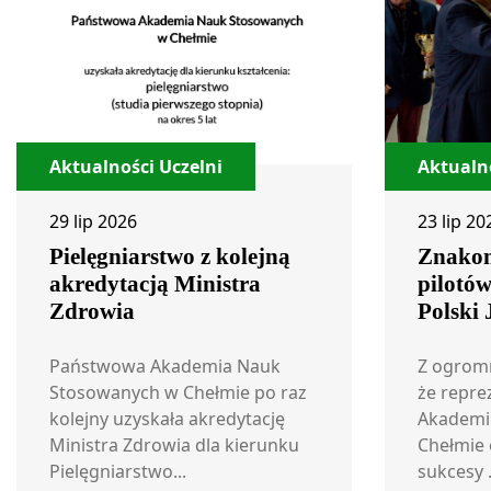
Aktualności Uczelni
Aktualno
29 lip 2026
23 lip 20
Pielęgniarstwo z kolejną
Znakom
akredytacją Ministra
pilotó
Zdrowia
Polski
Państwowa Akademia Nauk
Z ogrom
Stosowanych w Chełmie po raz
że repre
kolejny uzyskała akredytację
Akademi
Ministra Zdrowia dla kierunku
Chełmie 
Pielęgniarstwo...
sukcesy .