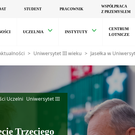
WSPÓŁPRACA
DAT
STUDENT
PRACOWNIK
Z PRZEMYSŁEM
CENTRUM
NOŚCI
UCZELNIA
INSTYTUTY
LOTNICZE
Aktualności
>
Uniwersytet III wieku
>
Jasełka w Uniwersy
ci Uczelni
Uniwersytet III
cie Trzeciego