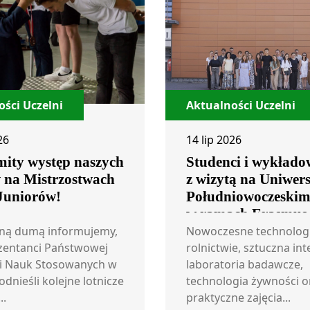
ści Uczelni
Aktualności Uczelni
26
14 lip 2026
ity występ naszych
Studenci i wykłado
w na Mistrzostwach
z wizytą na Uniwers
 Juniorów!
Południowoczeski
w ramach Erasmus
ną dumą informujemy,
Nowoczesne technolog
zentanci Państwowej
rolnictwie, sztuczna int
i Nauk Stosowanych w
laboratoria badawcze,
odnieśli kolejne lotnicze
technologia żywności o
..
praktyczne zajęcia...