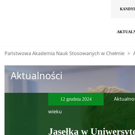
KANDY
AKTUAL
Państwowa Akademia Nauk Stosowanych w Chełmie
>
Aktualności
Aktualnoś
12 grudnia 2024
wieku
Jasełka w Uniwersyte