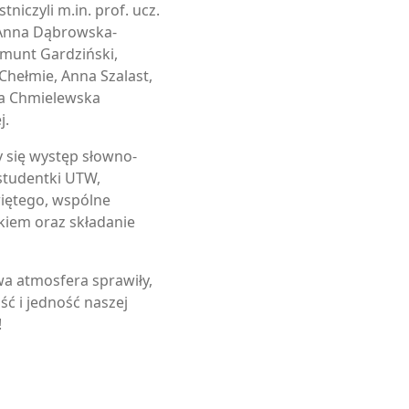
niczyli m.in. prof. ucz.
, Anna Dąbrowska-
gmunt Gardziński,
Chełmie, Anna Szalast,
a Chmielewska
j.
y się występ słowno-
studentki UTW,
iętego, wspólne
tkiem oraz składanie
wa atmosfera sprawiły,
ść i jedność naszej
!