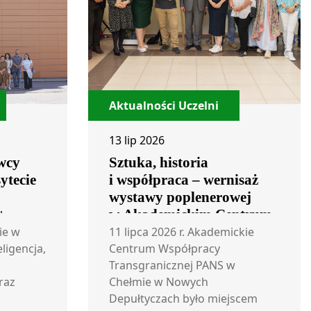
Aktualności Uczelni
13 lip 2026
wcy
Sztuka, historia
ytecie
i współpraca – wernisaż
m
wystawy poplenerowej
+
w Akademickim Centrum
Współpracy
ie w
11 lipca 2026 r. Akademickie
eligencja,
Transgranicznej
Centrum Współpracy
Transgranicznej PANS w
raz
Chełmie w Nowych
Depułtyczach było miejscem