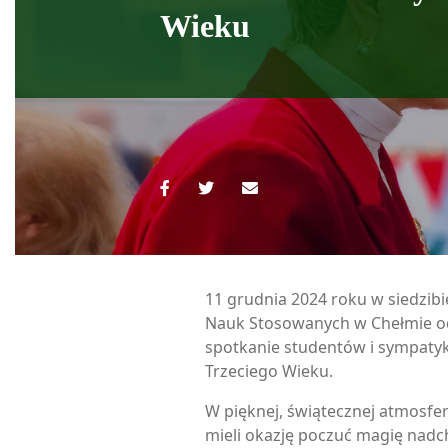
Wieku
11 grudnia 2024 roku w siedzib
Nauk Stosowanych w Chełmie od
spotkanie studentów i sympaty
Trzeciego Wieku.
W pięknej, świątecznej atmosfe
mieli okazję poczuć magię nad