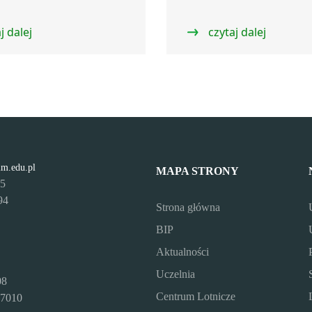
j dalej
czytaj dalej
lm.edu.pl
MAPA STRONY
95
94
Strona główna
BIP
Aktualności
Uczelnia
08
Centrum Lotnicze
7010