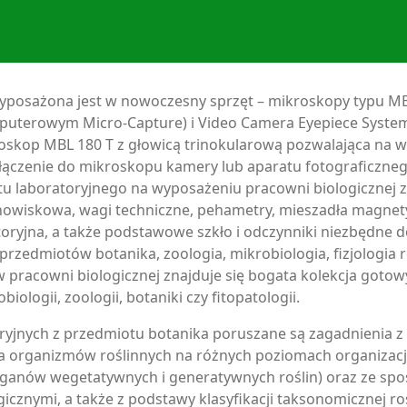
wyposażona jest w nowoczesny sprzęt – mikroskopy typu M
uterowym Micro-Capture) i Video Camera Eyepiece System
oskop MBL 180 T z głowicą trinokularową pozwalająca na
łączenie do mikroskopu kamery lub aparatu fotograficzne
tu laboratoryjnego na wyposażeniu pracowni biologicznej zn
nowiskowa, wagi techniczne, pehametry, mieszadła magnety
oryjna, a także podstawowe szkło i odczynniki niezbędne do
rzedmiotów botanika, zoologia, mikrobiologia, fizjologia ro
w pracowni biologicznej znajduje się bogata kolekcja goto
ologii, zoologii, botaniki czy fitopatologii.
ryjnych z przedmiotu botanika poruszane są zagadnienia z
 organizmów roślinnych na różnych poziomach organizacji
rganów wegetatywnych i generatywnych roślin) oraz ze sp
icznymi, a także z podstawy klasyfikacji taksonomicznej roś