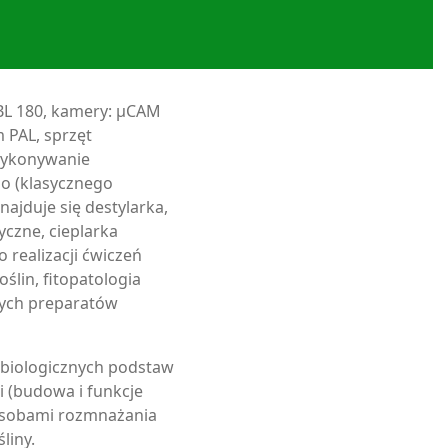
BL 180, kamery: µCAM
 PAL, sprzęt
 wykonywanie
go (klasycznego
ajduje się destylarka,
czne, cieplarka
 realizacji ćwiczeń
ślin, fitopatologia
wych preparatów
 biologicznych podstaw
 (budowa i funkcje
osobami rozmnażania
liny.