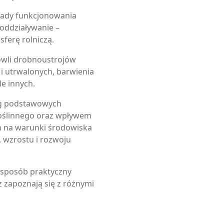
asady funkcjonowania
oddziaływanie –
ferę rolniczą.
owli drobnoustrojów
i utrwalonych, barwienia
e innych.
ieg podstawowych
roślinnego oraz wpływem
n na warunki środowiska
, wzrostu i rozwoju
 sposób praktyczny
 zapoznają się z różnymi