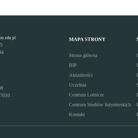
lm.edu.pl
MAPA STRONY
95
94
Strona główna
BIP
Aktualności
Uczelnia
08
Centrum Lotnicze
7010
Centrum Studiów Inżynierskich
Kontakt