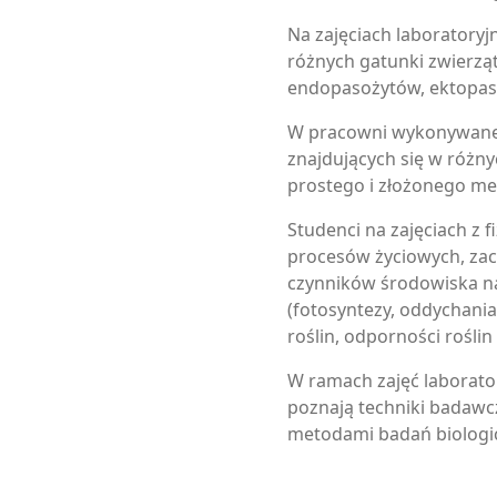
Na zajęciach laboratory
różnych gatunki zwierzą
endopasożytów, ektopaso
W pracowni wykonywane 
znajdujących się w różn
prostego i złożonego me
Studenci na zajęciach z 
procesów życiowych, za
czynników środowiska na
(fotosyntezy, oddychania
roślin, odporności roślin
W ramach zajęć laborato
poznają techniki badawc
metodami badań biologi