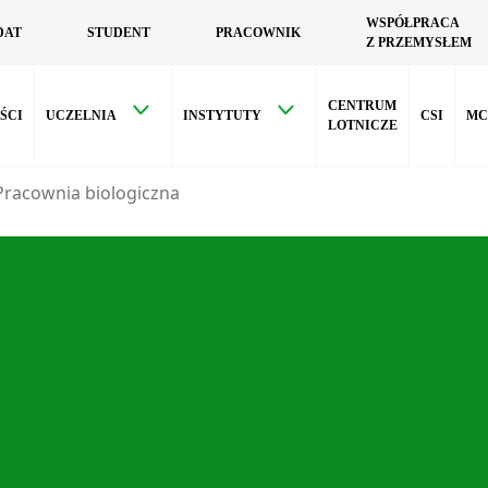
WSPÓŁPRACA
DAT
STUDENT
PRACOWNIK
Z PRZEMYSŁEM
CENTRUM
ŚCI
UCZELNIA
INSTYTUTY
CSI
MC
LOTNICZE
Pracownia biologiczna