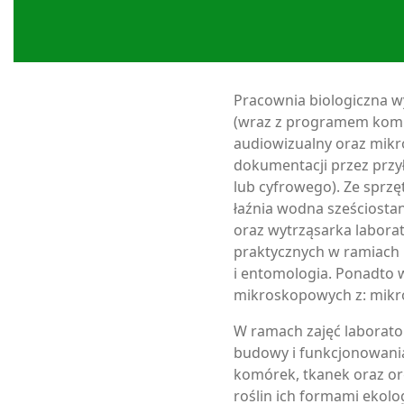
Pracownia biologiczna 
(wraz z programem komp
audiowizualny oraz mikr
dokumentacji przez przy
lub cyfrowego). Ze sprzę
łaźnia wodna sześciosta
oraz wytrząsarka laborat
praktycznych w ramiach p
i entomologia. Ponadto 
mikroskopowych z: mikrobi
W ramach zajęć laborato
budowy i funkcjonowania
komórek, tkanek oraz o
roślin ich formami ekolog