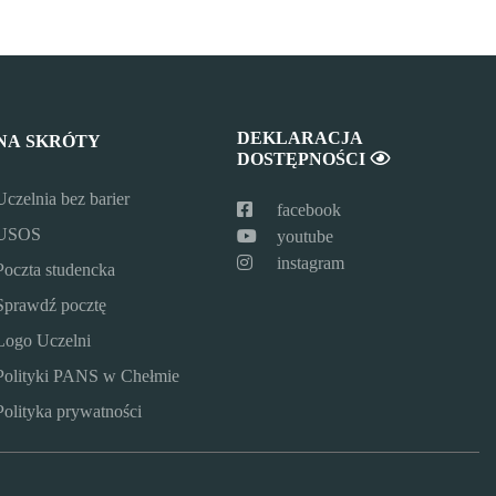
DEKLARACJA
NA SKRÓTY
DOSTĘPNOŚCI
Uczelnia bez barier
facebook
USOS
youtube
instagram
Poczta studencka
Sprawdź pocztę
Logo Uczelni
Polityki PANS w Chełmie
Polityka prywatności