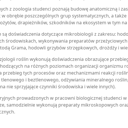
jnych z zoologia studenci poznają budowę anatomiczną i z
t w obrębie poszczególnych grup systematycznych, a także 
żytów, drapieżników, szkodników na ekosystem w tym na s
są doświadczenia dotyczące mikrobiologii z zakresu: hod
ych środowiskach, wykonywania preparatów przeżyciowych 
todą Grama, hodowli grzybów strzępkowych, drożdży i wiel
fizjologii roślin wykonują doświadczenia obrazujące przeb
chodzących na różnych poziomach organizacji organizmu 
 przebieg tych procesów oraz mechanizmami reakcji rośli
 tlenowego i beztlenowego, odżywiania mineralnego roślin
 na nie sprzyjające czynniki środowiska i wiele innych).
ryjnych prowadzonych w pracowni biologicznej studenci w
ze, samodzielnie wykonują preparaty mikroskopowych oraz
cznych.