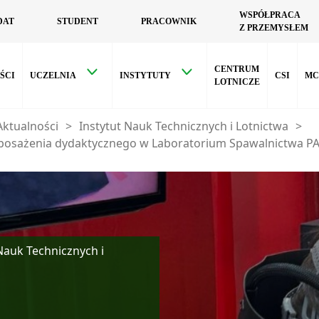
WSPÓŁPRACA
DAT
STUDENT
PRACOWNIK
Z PRZEMYSŁEM
CENTRUM
ŚCI
UCZELNIA
INSTYTUTY
CSI
MC
LOTNICZE
Aktualności
>
Instytut Nauk Technicznych i Lotnictwa
>
wyposażenia dydaktycznego w Laboratorium Spawalnictwa P
Nauk Technicznych i