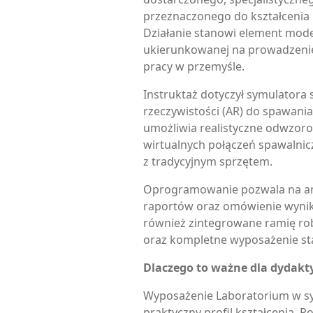
przeznaczonego do kształcenia
Działanie stanowi element moder
ukierunkowanej na prowadzenie
pracy w przemyśle.
Instruktaż dotyczył symulatora
rzeczywistości (AR) do spawani
umożliwia realistyczne odwzor
wirtualnych połączeń spawalnic
z tradycyjnym sprzętem.
Oprogramowanie pozwala na an
raportów oraz omówienie wyni
również zintegrowane ramię r
oraz kompletne wyposażenie st
Dlaczego to ważne dla dydakt
Wyposażenie Laboratorium w s
praktyczny profil kształcenia. 