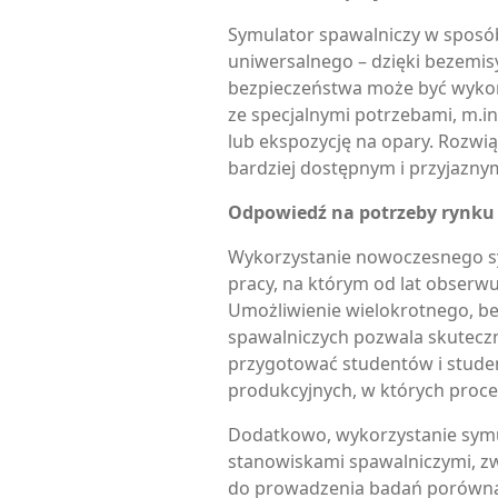
Symulator spawalniczy w sposób
uniwersalnego – dzięki bezemi
bezpieczeństwa może być wykor
ze specjalnymi potrzebami, m.i
lub ekspozycję na opary. Rozwi
bardziej dostępnym i przyjazny
Odpowiedź na potrzeby rynku
Wykorzystanie nowoczesnego s
pracy, na którym od lat obserw
Umożliwienie wielokrotnego, b
spawalniczych pozwala skuteczni
przygotować studentów i stude
produkcyjnych, w których proce
Dodatkowo, wykorzystanie symul
stanowiskami spawalniczymi, z
do prowadzenia badań porówna