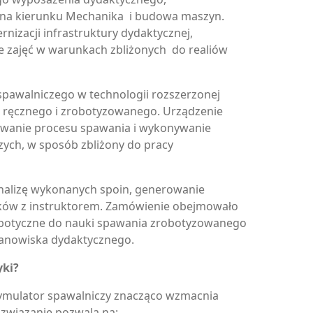
 na kierunku Mechanika i budowa maszyn.
nizacji infrastruktury dydaktycznej,
 zajęć w warunkach zbliżonych do realiów
 spawalniczego w technologii rozszerzonej
a ręcznego i zrobotyzowanego. Urządzenie
owanie procesu spawania i wykonywanie
zych, w sposób zbliżony do pracy
alizę wykonanych spoin, generowanie
ków z instruktorem. Zamówienie obejmowało
obotyczne do nauki spawania zrobotyzowanego
anowiska dydaktycznego.
yki?
ymulator spawalniczy znacząco wzmacnia
Rozwiązanie pozwala na: