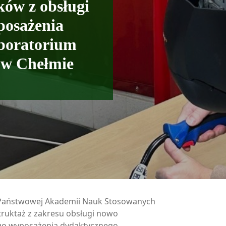
ków z obsługi
posażenia
boratorium
 w Chełmie
Państwowej Akademii Nauk Stosowanych
ruktaż z zakresu obsługi nowo
ego wyposażenia dydaktycznego,