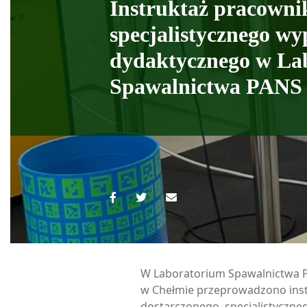
Instruktaż pracowni
specjalistycznego wy
dydaktycznego w La
Spawalnictwa PANS
W Laboratorium Spawalnictwa 
w Chełmie przeprowadzono inst
dostarczonego, specjalistyczn