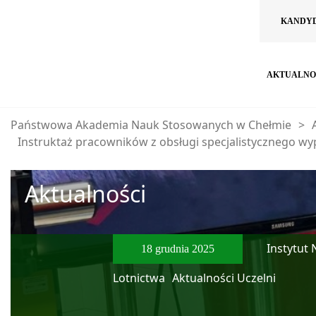
KANDY
AKTUALNO
Państwowa Akademia Nauk Stosowanych w Chełmie
>
Instruktaż pracowników z obsługi specjalistycznego 
Aktualności
Instytut 
18 grudnia 2025
Lotnictwa
Aktualności Uczelni