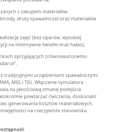
ązanych z zakupem materiałów
ektrody, druty spawalnicze) oraz materiałów
ealizację zajęć (bez oparów, wysokiej
ycji na intensywne światło oraz hałas),
unkach sprzyjających zrównoważonemu
odarce”.
ż tradycyjnymi urządzeniami spawalniczymi
MA, MIG i TIG. Włączenie symulatora
ala na jakościową zmianę podejścia
elokrotnie powtarzać ćwiczenia, doskonalić
y bez generowania kosztów materiałowych,
umiejętności na rzeczywiste stanowiska
dostępność