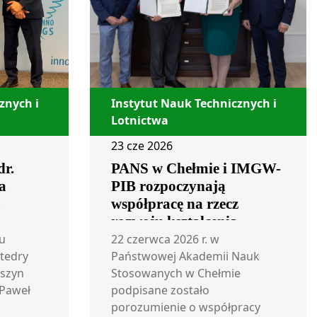
znych i
Instytut Nauk Technicznych i
Lotnictwa
23 cze 2026
dr.
PANS w Chełmie i IMGW-
a
PIB rozpoczynają
m
współpracę na rzecz
rozwoju kształcenia
i badań w obszarze
u
22 czerwca 2026 r. w
atedry
meteorologii lotniczej
Państwowej Akademii Nauk
szyn
Stosowanych w Chełmie
 Paweł
podpisane zostało
porozumienie o współpracy