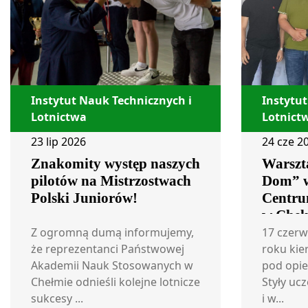
Instytut Nauk Technicznych i
Instytut
Lotnictwa
Lotnict
23 lip 2026
24 cze 2
Znakomity występ naszych
Warszta
pilotów na Mistrzostwach
Dom” 
Polski Juniorów!
Centru
w Cheł
Z ogromną dumą informujemy,
17 czerw
że reprezentanci Państwowej
roku kie
Akademii Nauk Stosowanych w
pod opie
Chełmie odnieśli kolejne lotnicze
Styły ucz
sukcesy ...
i w...