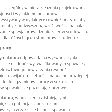
 szczególny wspiera założenia projektowania
syjności i wysokiemu poziomowi
zystywany w dydaktyce również przez osoby
n. osoby z podwyższoną wrażliwością na hałas
ązanie sprzyja prowadzeniu zajęć w środowisku
m dla różnych grup studentów i studentek.
 pracy
ymulatora odpowiada na wyzwania rynku
uje się niedobór wykwalifikowanych spawaczy.
ezkosztowego powtarzania czynności
ej rozwijać umiejętności manualne oraz lepiej
ntki do egzaminów i pracy w sektorach
sy spawalnicze pozostają kluczowe.
atora, w połączeniu z istniejącymi
większa potencjał Laboratorium
wczych w zakresie technik spawania