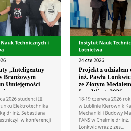
 Nauk Technicznych i
Instytut Nauk Technic
wa
Lotnictwa
026
24 cze 2026
ty „Inteligentny
Projekt z udziałem 
w Branżowym
inż. Pawła Lonkwic
m Umiejętności
ze Złotym Medale
mie
InnoWings 2026
ca 2026 studenci III
18-19 czerwca 2026 rok
runku Elektrotechnika
w Lublinie Kierownik K
ką dr inż. Sebastiana
Mechaniki i Budowy Ma
estniczyli w konferencji
PANS w Chełmie dr inż.
Lonkwic wraz z zes...