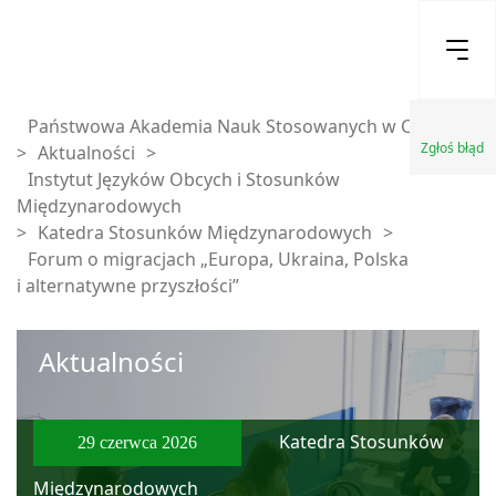
Państwowa Akademia Nauk Stosowanych w Chełmie
Zgłoś błąd
>
Aktualności
>
Instytut Języków Obcych i Stosunków
Międzynarodowych
>
Katedra Stosunków Międzynarodowych
>
Forum o migracjach „Europa, Ukraina, Polska
i alternatywne przyszłości”
Aktualności
Katedra Stosunków
29 czerwca 2026
Międzynarodowych