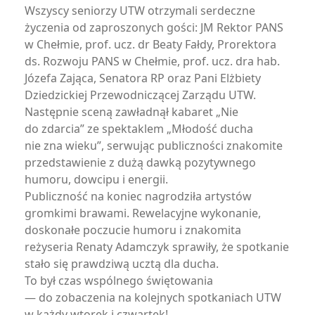
Wszyscy seniorzy UTW otrzymali serdeczne
życzenia od zaproszonych gości: JM Rektor PANS
w Chełmie, prof. ucz. dr Beaty Fałdy, Prorektora
ds. Rozwoju PANS w Chełmie, prof. ucz. dra hab.
Józefa Zająca, Senatora RP oraz Pani Elżbiety
Dziedzickiej Przewodniczącej Zarządu UTW.
Następnie sceną zawładnął kabaret „Nie
do zdarcia” ze spektaklem „Młodość ducha
nie zna wieku”, serwując publiczności znakomite
przedstawienie z dużą dawką pozytywnego
humoru, dowcipu i energii.
Publiczność na koniec nagrodziła artystów
gromkimi brawami. Rewelacyjne wykonanie,
doskonałe poczucie humoru i znakomita
reżyseria Renaty Adamczyk sprawiły, że spotkanie
stało się prawdziwą ucztą dla ducha.
To był czas wspólnego świętowania
— do zobaczenia na kolejnych spotkaniach UTW
w każdy wtorek i czwartek!