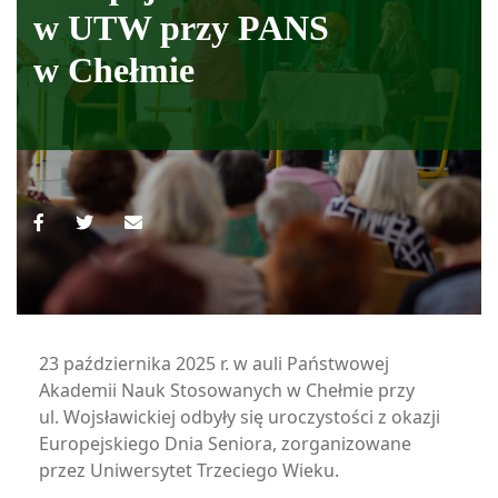
w UTW przy PANS
w Chełmie
23 października 2025 r. w auli Państwowej
Akademii Nauk Stosowanych w Chełmie przy
ul. Wojsławickiej odbyły się uroczystości z okazji
Europejskiego Dnia Seniora, zorganizowane
przez Uniwersytet Trzeciego Wieku.