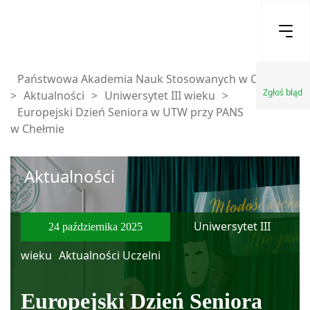
Państwowa Akademia Nauk Stosowanych w Chełmie
Zgłoś błąd
>
Aktualności
>
Uniwersytet III wieku
>
Europejski Dzień Seniora w UTW przy PANS
w Chełmie
Aktualności
Uniwersytet III
24 października 2025
wieku
Aktualności Uczelni
Europejski Dzień Seniora