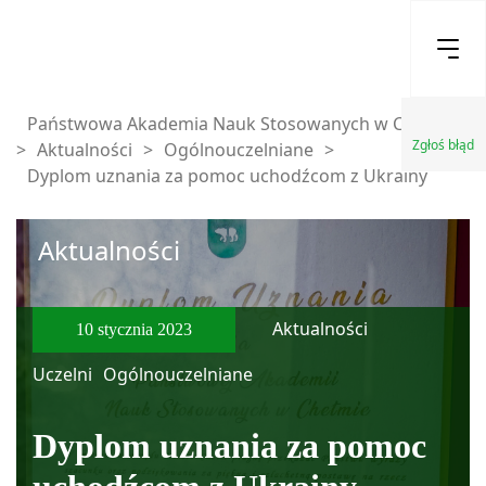
Państwowa Akademia Nauk Stosowanych w Chełmie
Zgłoś błąd
>
Aktualności
>
Ogólnouczelniane
>
Dyplom uznania za pomoc uchodźcom z Ukrainy
Aktualności
Aktualności
10 stycznia 2023
Uczelni
Ogólnouczelniane
Dyplom uznania za pomoc