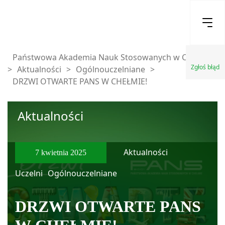
Państwowa Akademia Nauk Stosowanych w Chełmie
Zgłoś błąd
>
Aktualności
>
Ogólnouczelniane
>
DRZWI OTWARTE PANS W CHEŁMIE!
Aktualności
Aktualności
7 kwietnia 2025
Uczelni
Ogólnouczelniane
DRZWI OTWARTE PANS