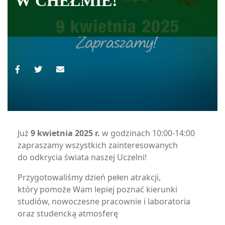
W CHEŁMIE!
Już
9 kwietnia 2025 r.
w godzinach 10:00-14:00
zapraszamy wszystkich zainteresowanych
do odkrycia świata naszej Uczelni!
Przygotowaliśmy dzień pełen atrakcji,
który pomoże Wam lepiej poznać kierunki
studiów, nowoczesne pracownie i laboratoria
oraz studencką atmosferę