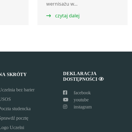
wernisażu w...
czytaj dalej
DEKLARACJA
NA SKRÓTY
DOSTĘPNOŚCI
Uczelnia bez barier
facebook
USOS
youtube
instagram
Poczta studencka
Sprawdź pocztę
Logo Uczelni