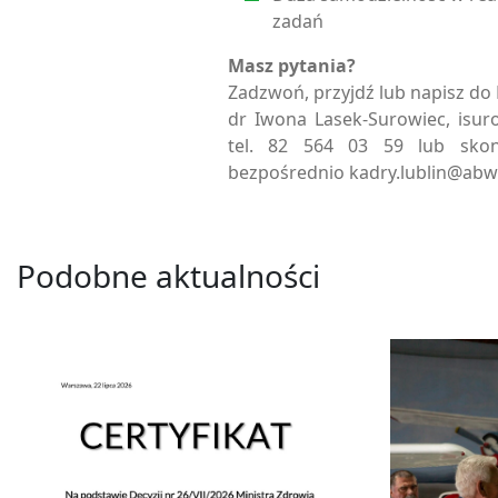
zadań
Masz pytania?
Zadzwoń, przyjdź lub napisz do 
dr Iwona Lasek-Surowiec, isur
tel. 82 564 03 59 lub skont
bezpośrednio kadry.lublin@abw.
Podobne aktualności