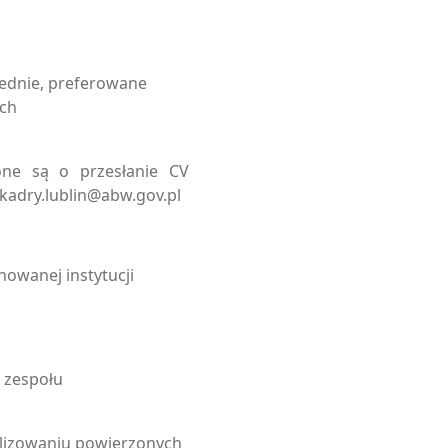
ednie, preferowane
ich
ne są o przesłanie CV
 kadry.lublin@abw.gov.pl
owanej instytucji
 zespołu
lizowaniu powierzonych