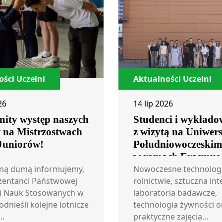
ści Uczelni
Aktualności Uczelni
26
14 lip 2026
ity występ naszych
Studenci i wykłado
w na Mistrzostwach
z wizytą na Uniwers
 Juniorów!
Południowoczeski
w ramach Erasmus
ną dumą informujemy,
Nowoczesne technolog
zentanci Państwowej
rolnictwie, sztuczna int
i Nauk Stosowanych w
laboratoria badawcze,
odnieśli kolejne lotnicze
technologia żywności o
..
praktyczne zajęcia...