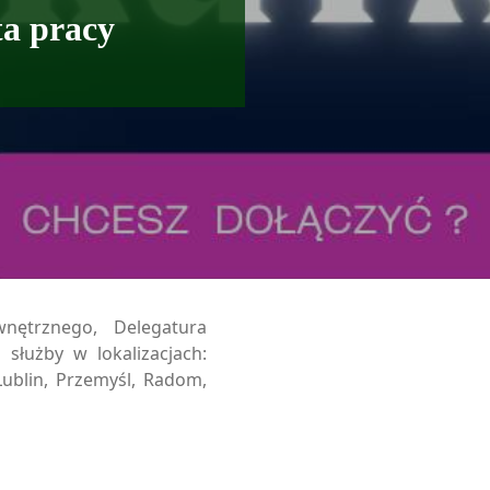
a pracy
nętrznego, Delegatura
służby w lokalizacjach:
 Lublin, Przemyśl, Radom,