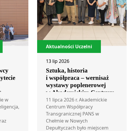
Aktualności Uczelni
13 lip 2026
wcy
Sztuka, historia
ytecie
i współpraca – wernisaż
m
wystawy poplenerowej
+
w Akademickim Centrum
Współpracy
ie w
11 lipca 2026 r. Akademickie
eligencja,
Transgranicznej
Centrum Współpracy
Transgranicznej PANS w
raz
Chełmie w Nowych
Depułtyczach było miejscem