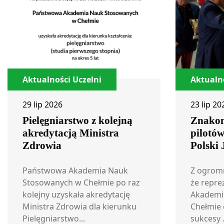
Aktualności Uczelni
Aktualno
29 lip 2026
23 lip 20
Pielęgniarstwo z kolejną
Znakom
akredytacją Ministra
pilotó
Zdrowia
Polski
Państwowa Akademia Nauk
Z ogrom
Stosowanych w Chełmie po raz
że repre
kolejny uzyskała akredytację
Akademi
Ministra Zdrowia dla kierunku
Chełmie 
Pielęgniarstwo...
sukcesy .