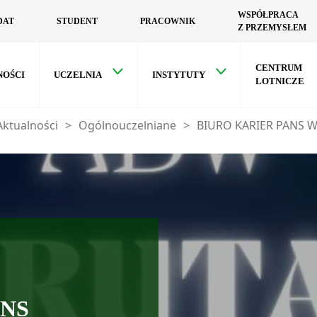
WSPÓŁPRACA
DAT
STUDENT
PRACOWNIK
Z PRZEMYSŁEM
CENTRUM
NOŚCI
UCZELNIA
INSTYTUTY
LOTNICZE
Aktualności
>
Ogólnouczelniane
>
BIURO KARIER PANS W 
ANS