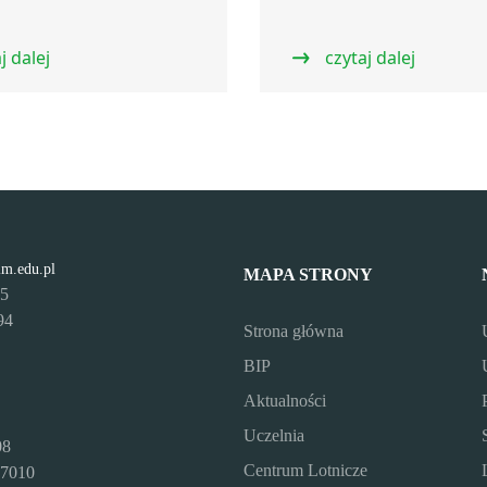
j dalej
czytaj dalej
lm.edu.pl
MAPA STRONY
95
94
Strona główna
BIP
Aktualności
Uczelnia
08
Centrum Lotnicze
7010