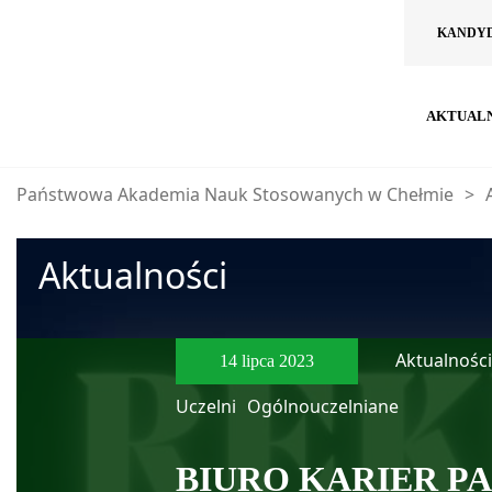
KANDY
AKTUAL
Państwowa Akademia Nauk Stosowanych w Chełmie
>
Aktualności
Aktualności
14 lipca 2023
Uczelni
Ogólnouczelniane
BIURO KARIER P