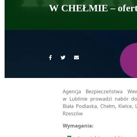
W CHEŁMIE – ofert
Agencja Bezpieczeństwa Wew
w Lublinie prowadzi nabór do 
Biała Podlaska, Chełm, Kielce,
Rzeszów
Wymagania: