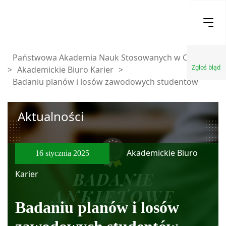
Państwowa Akademia Nauk Stosowanych w Chełmie
Zgłoś błąd
>
Akademickie Biuro Karier
>
Badaniu planów i losów zawodowych studentów
Aktualności
Akademickie Biuro
16 stycznia 2025
Karier
Badaniu planów i losów