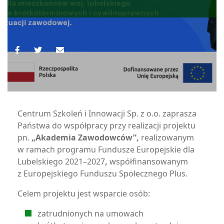
Centrum Szkoleń i Innowacji Sp. z o.o. zaprasza
Państwa do współpracy przy realizacji projektu
pn.
„Akademia Zawodowców”,
realizowanym
w ramach programu Fundusze Europejskie dla
Lubelskiego 2021–2027
,
współfinansowanym
z Europejskiego Funduszu Społecznego Plus.
Celem projektu jest wsparcie osób:
zatrudnionych na umowach