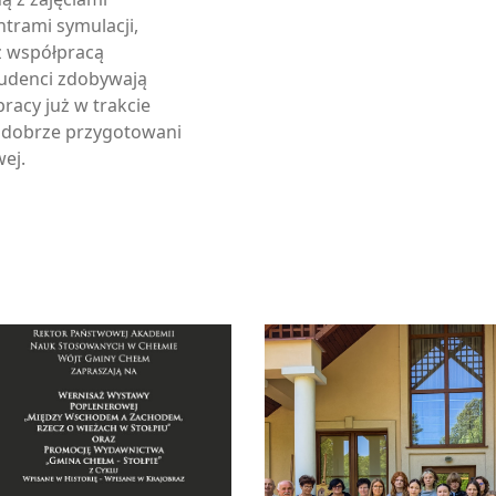
ntrami symulacji,
z współpracą
tudenci zdobywają
racy już w trakcie
ą dobrze przygotowani
ej.