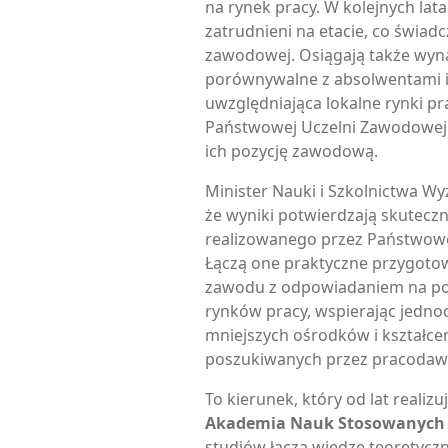
na rynek pracy. W kolejnych lata
zatrudnieni na etacie, co świadc
zawodowej. Osiągają także wyn
porównywalne z absolwentami in
uwzględniająca lokalne rynki pr
Państwowej Uczelni Zawodowej
ich pozycję zawodową.
Minister Nauki i Szkolnictwa Wy
że wyniki potwierdzają skutecz
realizowanego przez Państwow
Łączą one praktyczne przygot
zawodu z odpowiadaniem na po
rynków pracy, wspierając jedno
mniejszych ośrodków i kształcen
poszukiwanych przez pracodaw
To kierunek, który od lat realiz
Akademia Nauk Stosowanych 
studiów łączą wiedzę teoretyczn