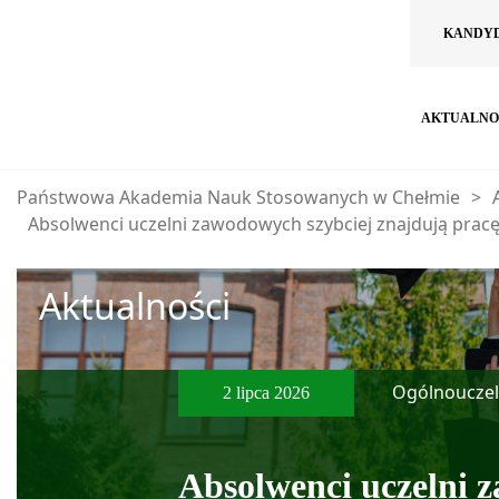
KANDY
AKTUALNO
Państwowa Akademia Nauk Stosowanych w Chełmie
>
Absolwenci uczelni zawodowych szybciej znajdują pracę
Aktualności
Ogólnouczel
2 lipca 2026
Absolwenci uczelni