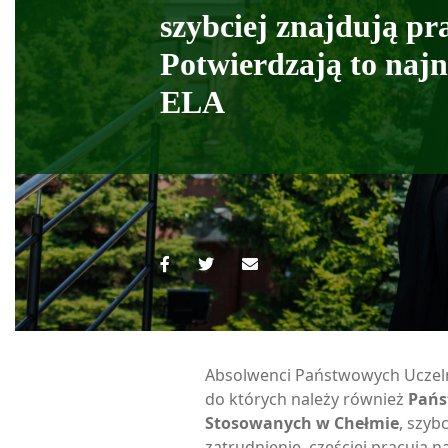
szybciej znajdują pr
Potwierdzają to naj
ELA
Absolwenci Państwowych Uczel
do których należy również
Pańs
Stosowanych w Chełmie
, szyb
zatrudnienie, częściej pracują na