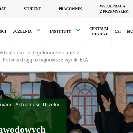
WSPÓŁPRACA
DAT
STUDENT
PRACOWNIK
Z PRZEMYSŁEM
CENTRUM
ŚCI
UCZELNIA
INSTYTUTY
CSI
MC
LOTNICZE
Aktualności
>
Ogólnouczelniane
>
. Potwierdzają to najnowsze wyniki ELA
niane
Aktualności Uczelni
 zawodowych