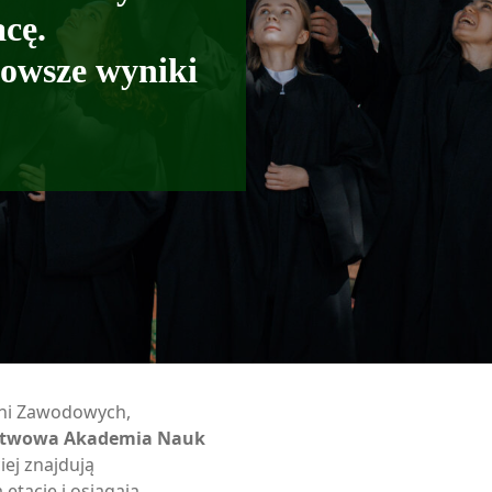
acę.
nowsze wyniki
ni Zawodowych,
twowa Akademia Nauk
ciej znajdują
 etacie i osiągają