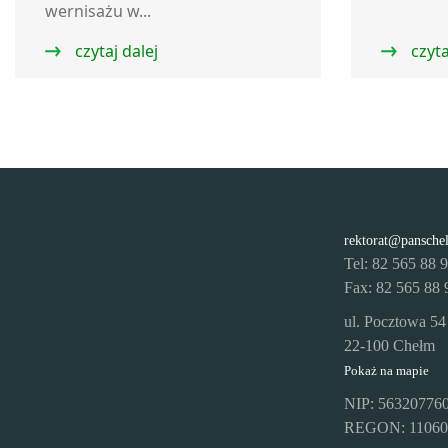
wernisażu w...
czytaj dalej
czyta
rektorat@pansche
Tel: 82 565 88 
Fax: 82 565 88 
ul. Pocztowa 54
22-100 Chełm
Pokaż na mapie
NIP: 56320776
REGON: 11060