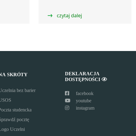
czytaj dalej
DEKLARACJA
NA SKRÓTY
DOSTĘPNOŚCI
Uczelnia bez barier
facebook
USOS
youtube
instagram
Poczta studencka
Sprawdź pocztę
Logo Uczelni