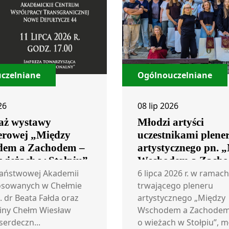
czelniane
Ogólnouczelniane
26
08 lip 2026
aż wystawy
Młodzi artyści
erowej „Między
uczestnikami plene
em a Zachodem –
artystycznego pn. 
 wieżach w Stołpiu”
Wschodem a Zacho
rzecz o wieżach w S
Państwowej Akademii
6 lipca 2026 r. w ramach
osowanych w Chełmie
trwającego pleneru
. dr Beata Fałda oraz
artystycznego „Między
iny Chełm Wiesław
Wschodem a Zachodem 
serdeczn...
o wieżach w Stołpiu”, m