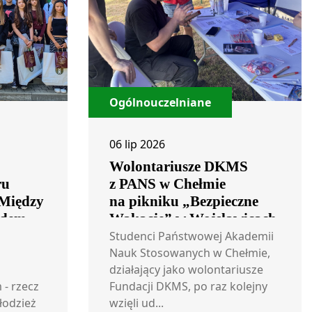
Ogólnouczelniane
06 lip 2026
Wolontariusze DKMS
ru
z PANS w Chełmie
„Między
na pikniku „Bezpieczne
dem –
Wakacje” w Wojsławicach
tołpiu”
Studenci Państwowej Akademii
Nauk Stosowanych w Chełmie,
działający jako wolontariusze
- rzecz
Fundacji DKMS, po raz kolejny
łodzież
wzięli ud...