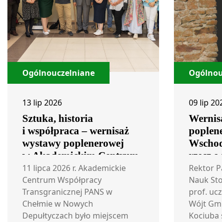
Ogólnouczelniane
Ogólnou
13 lip 2026
09 lip 20
Sztuka, historia
Wernis
i współpraca – wernisaż
poplen
wystawy poplenerowej
Wschod
w Akademickim Centrum
rzecz o
Współpracy
11 lipca 2026 r. Akademickie
Rektor 
Transgranicznej
Centrum Współpracy
Nauk St
Transgranicznej PANS w
prof. ucz
Chełmie w Nowych
Wójt Gm
Depułtyczach było miejscem
Kociuba 