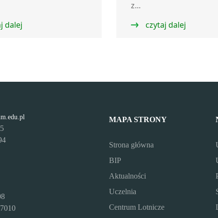
z...
j dalej
czytaj dalej
lm.edu.pl
MAPA STRONY
95
94
Strona główna
BIP
Aktualności
Uczelnia
08
Centrum Lotnicze
7010