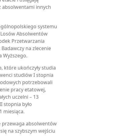
 absolwentami innych
i ogólnopolskiego systemu
 Losów Absolwentów
odek Przetwarzania
t Badawczy na zlecenie
wa Wyższego.
 które ukończyły studia
wenci studiów I stopnia
odowych potrzebowali
enie pracy etatowej,
łych uczelni – 13
I stopnia było
1 miesiąca.
że przewaga absolwentów
się na szybszym wejściu