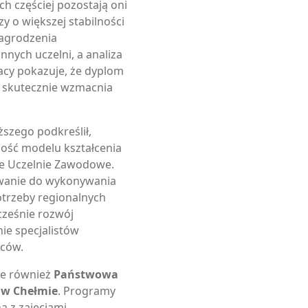
ch częściej pozostają oni
zy o większej stabilności
agrodzenia
nych uczelni, a analiza
acy pokazuje, że dyplom
 skutecznie wzmacnia
ższego podkreślił,
ność modelu kształcenia
e Uczelnie Zawodowe.
owanie do wykonywania
trzeby regionalnych
cześnie rozwój
ie specjalistów
ców.
uje również
Państwowa
w Chełmie
. Programy
ą z zajęciami