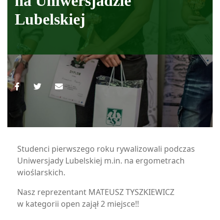
na Uniwersjadzie
Lubelskiej
Studenci pierwszego roku rywalizowali podczas
Uniwersjady Lubelskiej m.in. na ergometrach
wioślarskich.
Nasz reprezentant MATEUSZ TYSZKIEWICZ
w kategorii open zajął 2 miejsce!!