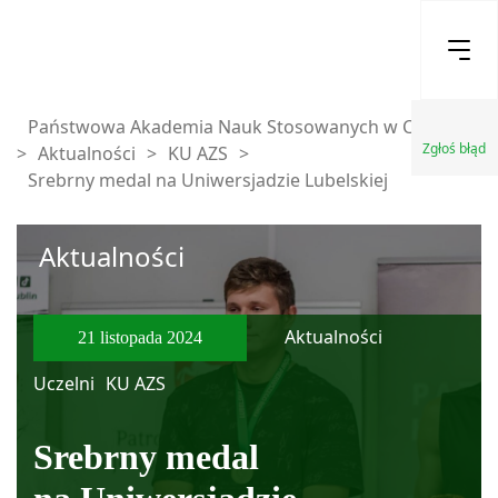
Państwowa Akademia Nauk Stosowanych w Chełmie
Zgłoś błąd
>
Aktualności
>
KU AZS
>
Srebrny medal na Uniwersjadzie Lubelskiej
Aktualności
Aktualności
21 listopada 2024
Uczelni
KU AZS
Srebrny medal