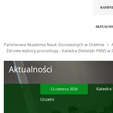
KANDY
AKTUALNO
Państwowa Akademia Nauk Stosowanych w Chełmie
>
Zdrowe wybory procentują – Katedra Dietetyki PANS w C
Aktualności
Katedra 
12 czerwca 2026
Uczelni