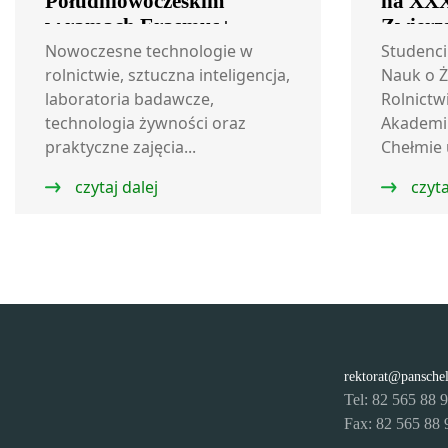
Południowoczeskim
na XXX
w ramach Erasmus+
Zwierz
w Sitni
Nowoczesne technologie w
Studenci
rolnictwie, sztuczna inteligencja,
Nauk o Ż
laboratoria badawcze,
Rolnictw
technologia żywności oraz
Akademi
praktyczne zajęcia...
Chełmie u
czytaj dalej
czyta
rektorat@pansche
Tel: 82 565 88 
Fax: 82 565 88 