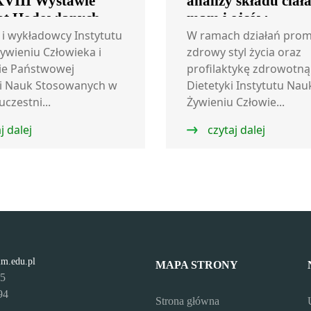
VIII Wystawie
analizy składu ciała
ąt Hodowlanych
mam i ojców
e
 i wykładowcy Instytutu
W ramach działań prom
ywieniu Człowieka i
zdrowy styl życia oraz
ie Państwowej
profilaktykę zdrowotną
i Nauk Stosowanych w
Dietetyki Instytutu Nau
czestni...
Żywieniu Człowie...
j dalej
czytaj dalej
lm.edu.pl
MAPA STRONY
95
94
Strona główna