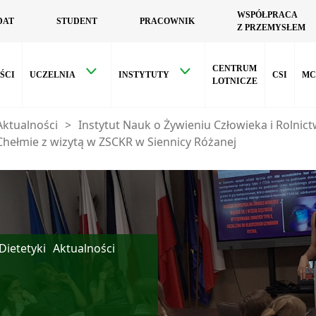
WSPÓŁPRACA
DAT
STUDENT
PRACOWNIK
Z PRZEMYSŁEM
CENTRUM
ŚCI
UCZELNIA
INSTYTUTY
CSI
MC
LOTNICZE
Aktualności
>
Instytut Nauk o Żywieniu Człowieka i Rolnict
hełmie z wizytą w ZSCKR w Siennicy Różanej
Dietetyki
Aktualności