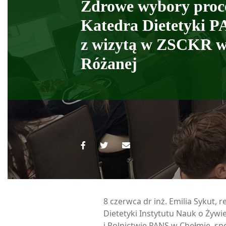
Zdrowe wybory proc
Katedra Dietetyki 
z wizytą w ZSCKR w
Różanej
8 czerwca dr inż. Emilia Sykut, 
Dietetyki Instytutu Nauk o Żywi
i Rolnictwie PANS w Chełmie, spo