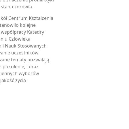
i stanu zdrowia.
zkół Centrum Kształcenia
tanowiło kolejne
 współpracy Katedry
eniu Człowieka
mii Nauk Stosowanych
wanie uczestników
wane tematy pozwalają
 pokolenie, coraz
ziennych wyborów
jakość życia