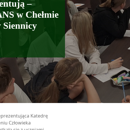
entują –
PANS w Chełmie
 Siennicy
reprezentująca Katedrę
eniu Człowieka
tkała się z uczniami