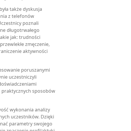
yła także dyskusja
nia z telefonów
czestnicy poznali
ne długotrwałego
kie jak: trudności
 przewlekłe zmęczenie,
raniczenie aktywności
resowanie poruszanymi
ie uczestniczyli
i doświadczeniami
ce praktycznych sposobów
wość wykonania analizy
nych uczestników. Dzięki
oznać parametry swojego
e znaczenie profilaktyki