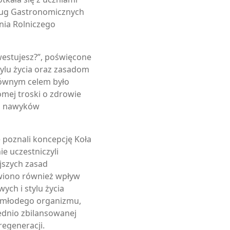
sług Gastronomicznych
nia Rolniczego
estujesz?”, poświęcone
ylu życia oraz zasadom
łównym celem było
mej troski o zdrowie
ch nawyków
 poznali koncepcję Koła
e uczestniczyli
jszych zasad
wiono również wpływ
ch i stylu życia
 młodego organizmu,
ednio zbilansowanej
regeneracji.