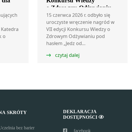
 dla
Konkursu Wiedzy
o Zdrowym Odżywianiu
„Jedz odpowiedzialnie –
ujących
15 czerwca 2026 r. odbyło się
zdrowie człowieka, zdrowie
uroczyste wręczenie nagród w
 Katedra
VII edycji Konkursu Wiedzy o
planety”
k o
Zdrowym Odżywianiu pod
hasłem „Jedz od...
czytaj dalej
DEKLARACJA
NA SKRÓTY
DOSTĘPNOŚCI
Uczelnia bez barier
facebook