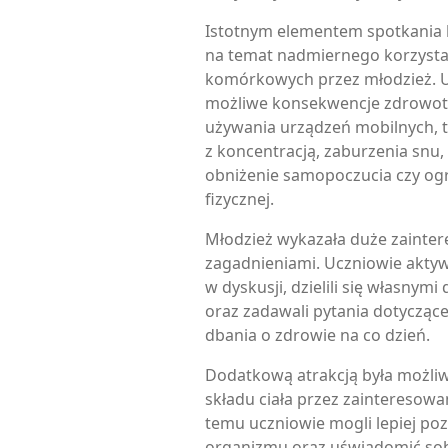
Istotnym elementem spotkania b
na temat nadmiernego korzysta
komórkowych przez młodzież. U
możliwe konsekwencje zdrowot
używania urządzeń mobilnych, ta
z koncentracją, zaburzenia snu,
obniżenie samopoczucia czy og
fizycznej.
Młodzież wykazała duże zainte
zagadnieniami. Uczniowie aktywn
w dyskusji, dzielili się własnym
oraz zadawali pytania dotyczą
dbania o zdrowie na co dzień.
Dodatkową atrakcją była możli
składu ciała przez zainteresowa
temu uczniowie mogli lepiej p
organizmu oraz uświadomić sobi