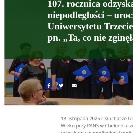
107. rocznica odzysk
niepodległości – uroc
Uniwersytetu Trzeci
pn. „Ta, co nie zginę
18 listopada 2025 r. słuchacze 
Wieku przy PANS w Chełmie uczci
odzyskania niepodległości podc