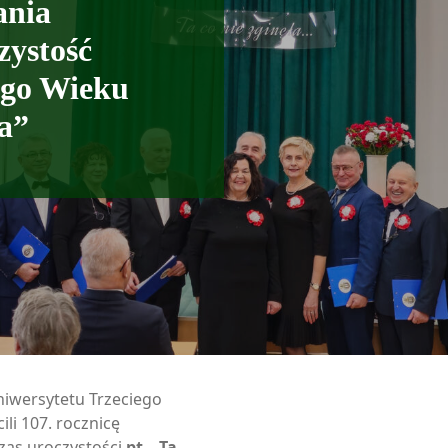
ania
zystość
ego Wieku
ła”
Uniwersytetu Trzeciego
li 107. rocznicę
zas uroczystości
pt. „Ta,