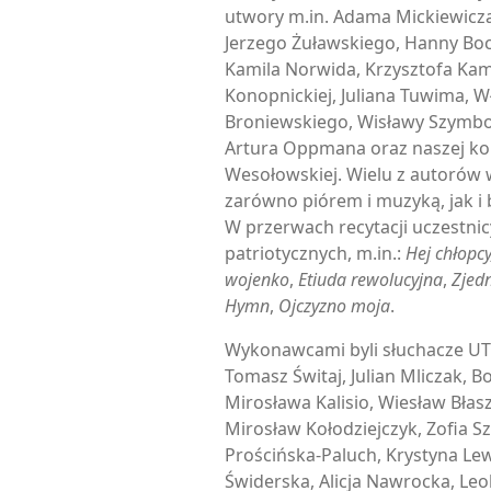
utwory m.in. Adama Mickiewicza,
Jerzego Żuławskiego, Hanny Boc
Kamila Norwida, Krzysztofa Kam
Konopnickiej, Juliana Tuwima, 
Broniewskiego, Wisławy Szymbor
Artura Oppmana oraz naszej kol
Wesołowskiej. Wielu z autorów 
zarówno piórem i muzyką, jak i 
W przerwach recytacji uczestnic
patriotycznych, m.in.:
Hej chłopc
wojenko
,
Etiuda rewolucyjna
,
Zjedn
Hymn
,
Ojczyzno moja
.
Wykonawcami byli słuchacze UT
Tomasz Świtaj, Julian Mliczak, 
Mirosława Kalisio, Wiesław Błas
Mirosław Kołodziejczyk, Zofia S
Prościńska-Paluch, Krystyna Le
Świderska, Alicja Nawrocka, Leo