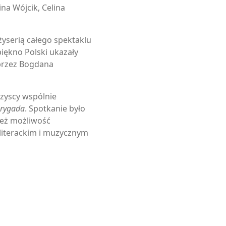
na Wójcik, Celina
żyserią całego spektaklu
piękno Polski ukazały
przez Bogdana
zyscy wspólnie
Brygada
. Spotkanie było
 też możliwość
 literackim i muzycznym