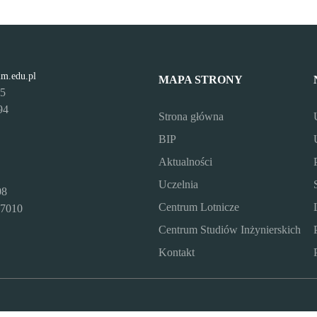
lm.edu.pl
MAPA STRONY
95
94
Strona główna
BIP
Aktualności
Uczelnia
08
Centrum Lotnicze
7010
Centrum Studiów Inżynierskich
Kontakt