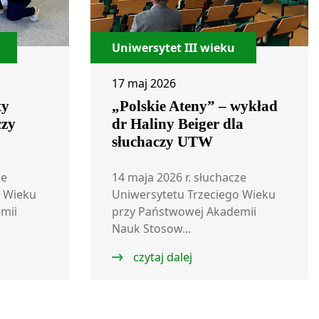
Uniwersytet III wieku
17 maj 2026
ty
„Polskie Ateny” – wykład
czy
dr Haliny Beiger dla
słuchaczy UTW
ze
14 maja 2026 r. słuchacze
o Wieku
Uniwersytetu Trzeciego Wieku
mii
przy Państwowej Akademii
Nauk Stosow...
czytaj dalej