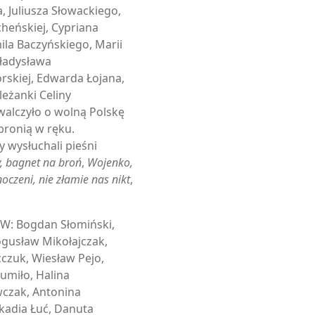
 Juliusza Słowackiego,
heńskiej, Cypriana
ila Baczyńskiego, Marii
Władysława
skiej, Edwarda Łojana,
eżanki Celiny
walczyło o wolną Polskę
bronią w ręku.
y wysłuchali pieśni
y, bagnet na broń
,
Wojenko,
oczeni, nie złamie nas nikt
,
W: Bogdan Słomiński,
Bogusław Mikołajczak,
zczuk, Wiesław Pejo,
zumiło, Halina
wczak, Antonina
kadia Łuć, Danuta