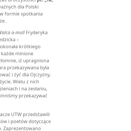
ważnych dla Polski
 w formie spotkania
ze.
alca a-moll
Fryderyka
edzicka –
okonała krótkiego
e każde minione
złomnie, iż upragniona
iara przekazywana była
wać i żyć dla Ojczyzny,
życie. Wielu z nich
ieniach i na zesłaniu,
winniśmy przekazywać
hacze UTW przedstawili
ików i poetów dotyczące
ju. Zaprezentowano