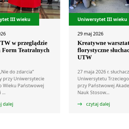
tet III wieku
Uniwersytet III wieku
026
29 maj 2026
UTW w przeglądzie
Kreatywne warszta
 Form Teatralnych
florystyczne słucha
UTW
„Nie do zdarcia”
27 maja 2026 r. słuchac
cy przy Uniwersytecie
Uniwersytetu Trzecieg
go Wieku Państwowej
przy Państwowej Akade
...
Nauk Stosow...
j dalej
czytaj dalej