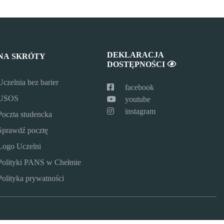
DEKLARACJA
NA SKRÓTY
DOSTĘPNOŚCI
Uczelnia bez barier
facebook
USOS
youtube
instagram
Poczta studencka
Sprawdź pocztę
Logo Uczelni
Polityki PANS w Chełmie
Polityka prywatności