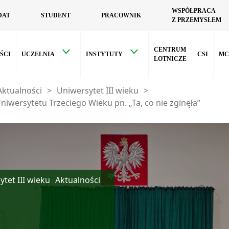
WSPÓŁPRACA
DAT
STUDENT
PRACOWNIK
Z PRZEMYSŁEM
CENTRUM
ŚCI
UCZELNIA
INSTYTUTY
CSI
MC
LOTNICZE
Aktualności
>
Uniwersytet III wieku
>
niwersytetu Trzeciego Wieku pn. „Ta, co nie zginęła”
tet III wieku
Aktualności