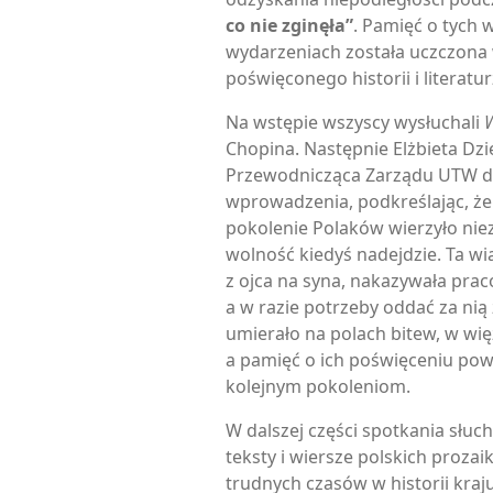
co nie zginęła”
. Pamięć o tych 
wydarzeniach została uczczona
poświęconego historii i literatur
Na wstępie wszyscy wysłuchali
W
Chopina. Następnie Elżbieta Dzi
Przewodnicząca Zarządu UTW d
wprowadzenia, podkreślając, ż
pokolenie Polaków wierzyło nie
wolność kiedyś nadejdzie. Ta w
z ojca na syna, nakazywała praco
a w razie potrzeby oddać za nią 
umierało na polach bitew, w więz
a pamięć o ich poświęceniu po
kolejnym pokoleniom.
W dalszej części spotkania słuc
teksty i wiersze polskich proza
trudnych czasów w historii kra