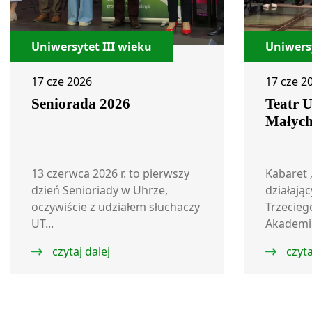
Uniwersytet III wieku
Uniwersy
17 cze 2026
17 cze 2
Seniorada 2026
Teatr 
Małych
13 czerwca 2026 r. to pierwszy
Kabaret 
dzień Senioriady w Uhrze,
działają
oczywiście z udziałem słuchaczy
Trzecie
UT...
Akademii 
czytaj dalej
czyta